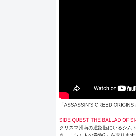
「ASSASSIN’S CREED ORI
SIDE QUEST: THE BALLAD OF S
クリスマ州南の道路脇にいるシム
き、「シムトの巻物2」を取ります