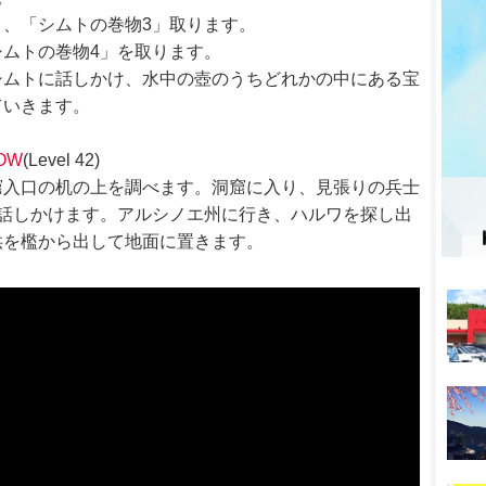
、「シムトの巻物3」取ります。
ムトの巻物4」を取ります。
シムトに話しかけ、水中の壺のうちどれかの中にある宝
ていきます。
DOW
(Level 42)
窟入口の机の上を調べます。洞窟に入り、見張りの兵士
話しかけます。アルシノエ州に行き、ハルワを探し出
供を檻から出して地面に置きます。