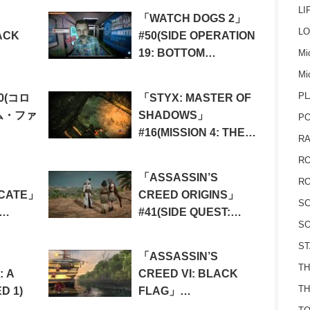
THE ASSASSIN)
LI
「WATCH DOGS 2」
LO
ACK
#50(SIDE OPERATION
19: BOTTOM
Mic
 08:
DOLLAR)
Mi
PL
0(コロ
「STYX: MASTER OF
ム・ファ
SHADOWS」
P
#16(MISSION 4: THE
RA
CREATOR 1/3)
RO
「ASSASSIN’S
RO
ICATE」
CREED ORIGINS」
S
#41(SIDE QUEST:
SO
RY 5:
FIGHTING FOR
NTENT)
FAIYUM)
ST
「ASSASSIN’S
TH
: A
CREED VI: BLACK
TH
D 1)
FLAG」
#33(SEQUENCE 11: …