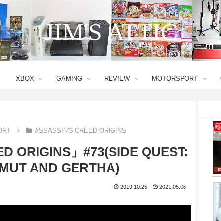
JIM'S ATTIC
XBOX
GAMING
REVIEW
MOTORSPORT
ORT
ASSASSIN'S CREED ORIGINS
D ORIGINS」#73(SIDE QUEST:
-MUT AND GERTHA)
2019.10.25
2021.05.06