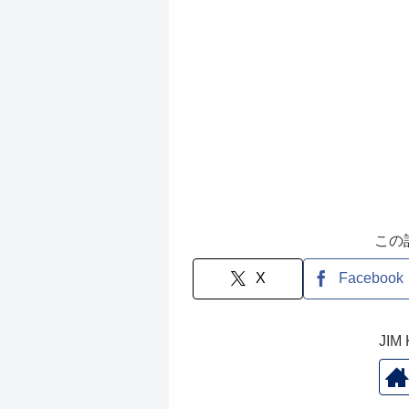
この
X
Facebook
JI