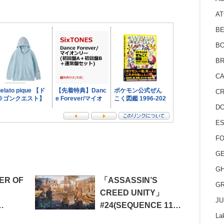
AT
BE
BO
BR
CA
CR
D
ES
FO
GE
GH
ER OF
「ASSASSIN’S
GR
CREED UNITY」
JU
#24(SEQUENCE 11
La
TRIUM
MEMORY 2: RISE OF