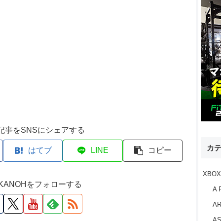
記事をSNSにシェアする
カ
はてブ
LINE
コピー
XBOX
M KANOHをフォローする
A 
AR
AS