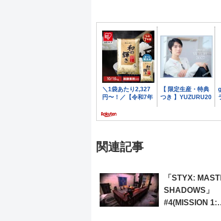
関連記事
「STYX: MAST
SHADOWS」
#4(MISSION 1:
AKENASH’S A