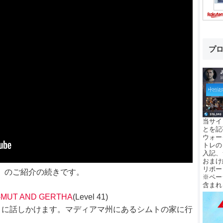
プ
当サイ
とを記
ウォー
トレの
入記、
おまけ
リポー
GINS」のご紹介の続きです。
※ペー
含まれ
I-MUT AND GERTHA
(Level 41)
トに話しかけます。マディアマ州にあるシムトの家に行
。