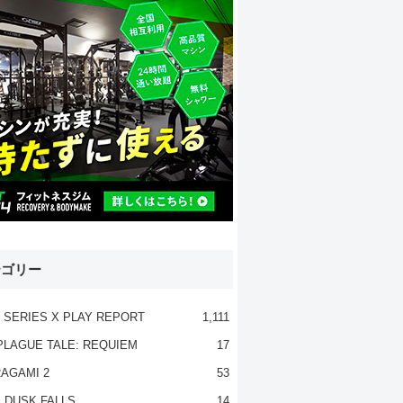
テゴリー
 SERIES X PLAY REPORT
1,111
PLAGUE TALE: REQUIEM
17
AGAMI 2
53
 DUSK FALLS
14