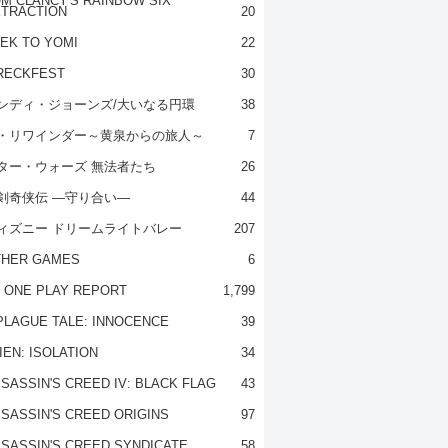
M CLANCY'S RAINBOW SIX
TRACTION
20
EK TO YOMI
22
RECKFEST
30
ンディ・ジョーンズ/大いなる円環
38
・リワインダー～黄泉からの旅人～
7
ター・ウォーズ 無法者たち
26
剣奇侠伝 ―守り合い―
44
ィズニー ドリームライトバレー
207
THER GAMES
6
 ONE PLAY REPORT
1,799
PLAGUE TALE: INNOCENCE
39
IEN: ISOLATION
34
SASSIN'S CREED IV: BLACK FLAG
43
SASSIN'S CREED ORIGINS
97
SASSIN'S CREED SYNDICATE
58