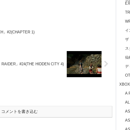
TO
EX
EVERYTHING IS
TR
PERMITTED)
W
イ
CH」#2(CHAPTER 1)
ザ
ス
仙
RAIDER」#24(THE HIDDEN CITY 4)
デ
O
XBOX
A 
AL
コメントを書き込む
AS
AS
AS