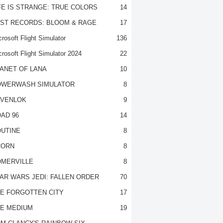
FE IS STRANGE: TRUE COLORS
14
ST RECORDS: BLOOM & RAGE
17
rosoft Flight Simulator
136
crosoft Flight Simulator 2024
22
ANET OF LANA
10
OWERWASH SIMULATOR
8
VENLOK
9
AD 96
14
UTINE
8
CORN
8
MERVILLE
8
AR WARS JEDI: FALLEN ORDER
70
E FORGOTTEN CITY
17
E MEDIUM
19