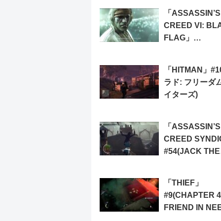
2/4)
「ASSASSIN’S
CREED VI: BL
FLAG」
#26(SEQUENCE
MAROONED)
「HITMAN」#1
ラド: フリーダ
イターズ)
「ASSASSIN’S
CREED SYND
#54(JACK THE
RIPPER: MEMO
LETTERS OF I
「THIEF」
#9(CHAPTER 4
FRIEND IN NEE