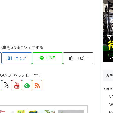
記事をSNSにシェアする
はてブ
LINE
コピー
M KANOHをフォローする
カ
XBOX
A 
AR
AS