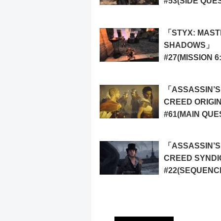
#53(SIDE QUES
TAKING LIBER
「STYX: MAST
SHADOWS」
#27(MISSION 6
CONFLAGRATIO
2)
「ASSASSIN’S
CREED ORIGI
#61(MAIN QUE
THE BATTLE O
NILE)
「ASSASSIN’S
CREED SYND
#22(SEQUENC
MEMORY 2:
RESEARCH A
DEVELOPMEN