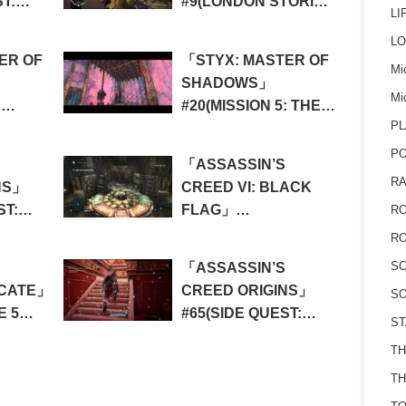
T:
#9(LONDON STORIES,
LI
TY)
CHARLES DICKENS
LO
MEMORIES 4: HELL’S
ER OF
「STYX: MASTER OF
BELLS)
Mic
SHADOWS」
Mi
:
#20(MISSION 5: THE
PL
N 4/4-
ARCHITECT 2/4)
P
「ASSASSIN’S
RA
NS」
CREED VI: BLACK
ST:
FLAG」
RO
F THE
#13(SEQUENCE 04:
RO
THE SAGE’S BURIED
S
「ASSASSIN’S
SECRET)
ICATE」
CREED ORIGINS」
SO
E 5
#65(SIDE QUEST:
ST
ABSOLUTE POWER)
TH
ND
TH
T)