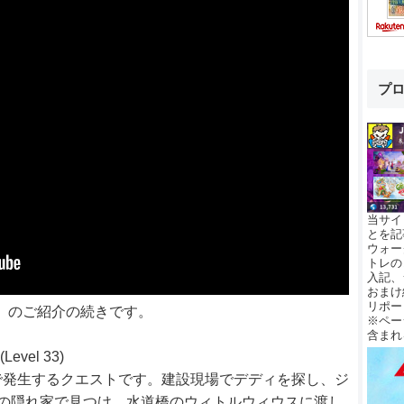
プ
当サイ
とを記
ウォー
トレの
入記、
おまけ
リポー
GINS」のご紹介の続きです。
※ペー
含まれ
(Level 33)
で発生するクエストです。建設現場でデディを探し、ジ
の隠れ家で見つけ、水道橋のウィトルウィウスに渡し