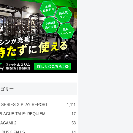
テゴリー
 SERIES X PLAY REPORT
1,111
PLAGUE TALE: REQUIEM
17
AGAMI 2
53
 DUSK FALLS
14