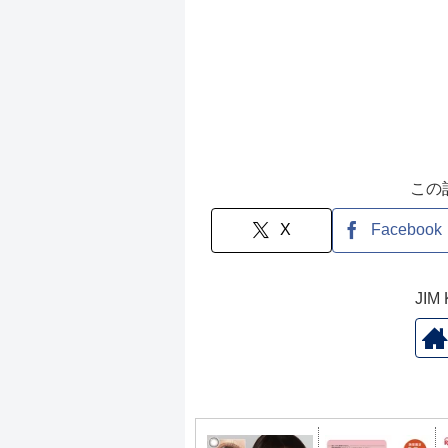
この
X
Facebook
JI