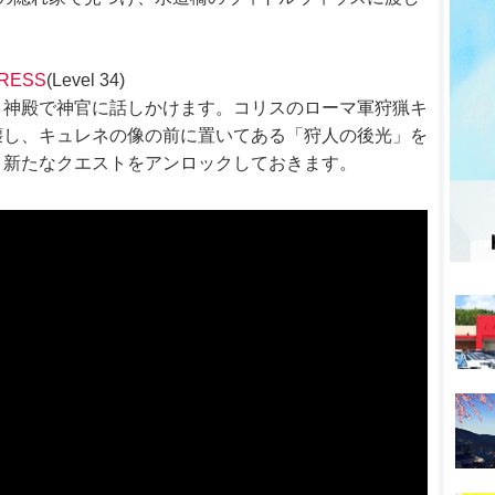
TRESS
(Level 34)
ロ神殿で神官に話しかけます。コリスのローマ軍狩猟キ
壊し、キュレネの像の前に置いてある「狩人の後光」を
、新たなクエストをアンロックしておきます。