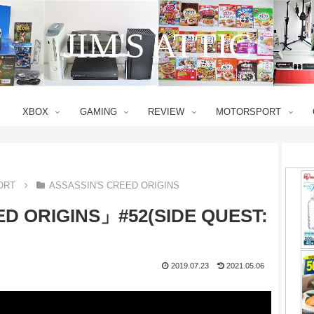
JIM'S ATTIC
XBOX
GAMING
REVIEW
MOTORSPORT
ORT
ASSASSIN'S CREED ORIGINS
D ORIGINS」#52(SIDE QUEST:
2019.07.23
2021.05.06