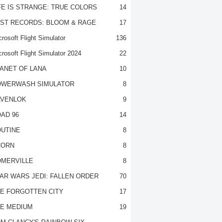
FE IS STRANGE: TRUE COLORS
14
ST RECORDS: BLOOM & RAGE
17
rosoft Flight Simulator
136
crosoft Flight Simulator 2024
22
ANET OF LANA
10
OWERWASH SIMULATOR
8
VENLOK
9
AD 96
14
UTINE
8
CORN
8
MERVILLE
8
AR WARS JEDI: FALLEN ORDER
70
E FORGOTTEN CITY
17
E MEDIUM
19