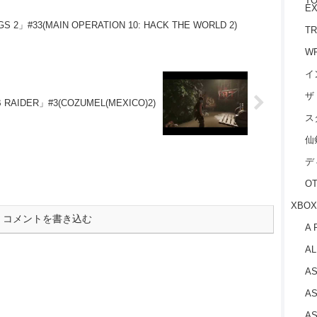
TO
EX
 2」#33(MAIN OPERATION 10: HACK THE WORLD 2)
TR
W
イ
ザ
RAIDER」#3(COZUMEL(MEXICO)2)
ス
仙
デ
O
XBOX
コメントを書き込む
A 
AL
AS
AS
AS