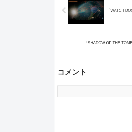
「WATCH DOGS
「SHADOW OF THE TOMB 
コメント