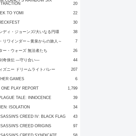
M CLANCY'S RAINBOW SIX
TRACTION
20
EK TO YOMI
22
RECKFEST
30
ンディ・ジョーンズ/大いなる円環
38
・リワインダー～黄泉からの旅人～
7
ター・ウォーズ 無法者たち
26
剣奇侠伝 ―守り合い―
44
ィズニー ドリームライトバレー
207
THER GAMES
6
 ONE PLAY REPORT
1,799
PLAGUE TALE: INNOCENCE
39
IEN: ISOLATION
34
SASSIN'S CREED IV: BLACK FLAG
43
SASSIN'S CREED ORIGINS
97
SASSIN'S CREED SYNDICATE
58