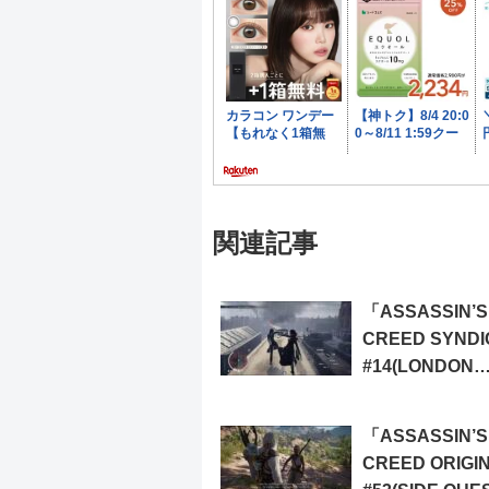
関連記事
「ASSASSIN’S
CREED SYND
#14(LONDON
STORIES, DU
SINGH MEMORI
「ASSASSIN’S
OFF THE RAIL
CREED ORIGI