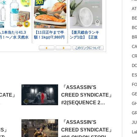
AT
BE
BO
BR
CA
CR
D
ES
FO
「ASSASSIN’S
GE
ICATE」
CREED SYNDICATE」
#2(SEQUENCE 2
GH
LEEP
MEMORY 1: A SIMPLE
GR
ES 6:
PLAN)
「ASSASSIN’S
JU
S)
NS」
CREED SYNDICATE」
La