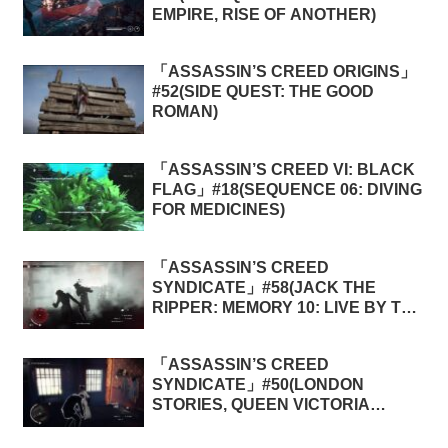
EMPIRE, RISE OF ANOTHER)
「ASSASSIN’S CREED ORIGINS」
#52(SIDE QUEST: THE GOOD
ROMAN)
「ASSASSIN’S CREED VI: BLACK
FLAG」#18(SEQUENCE 06: DIVING
FOR MEDICINES)
「ASSASSIN’S CREED
SYNDICATE」#58(JACK THE
RIPPER: MEMORY 10: LIVE BY THE
CREED, DIE BY THE CREED)
「ASSASSIN’S CREED
SYNDICATE」#50(LONDON
STORIES, QUEEN VICTORIA
MEMORIES 1: OPERATION:
DYNAMITE BOAT)