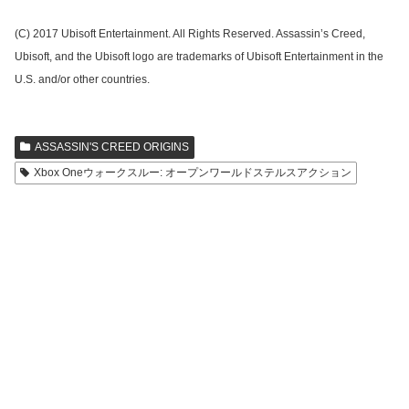
(C) 2017 Ubisoft Entertainment. All Rights Reserved. Assassin’s Creed,
Ubisoft, and the Ubisoft logo are trademarks of Ubisoft Entertainment in the
U.S. and/or other countries.
ASSASSIN'S CREED ORIGINS
Xbox Oneウォークスルー: オープンワールドステルスアクション