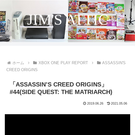
JIM'S ATTIC
ホーム
XBOX ONE PLAY REPORT
ASSASSIN'S
CREED ORIGINS
「ASSASSIN’S CREED ORIGINS」
#44(SIDE QUEST: THE MATRIARCH)
2019.06.26
2021.05.06