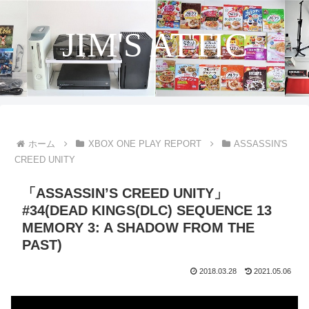
JIM'S ATTIC
ホーム
XBOX ONE PLAY REPORT
ASSASSIN'S
CREED UNITY
「ASSASSIN’S CREED UNITY」
#34(DEAD KINGS(DLC) SEQUENCE 13
MEMORY 3: A SHADOW FROM THE
PAST)
2018.03.28
2021.05.06