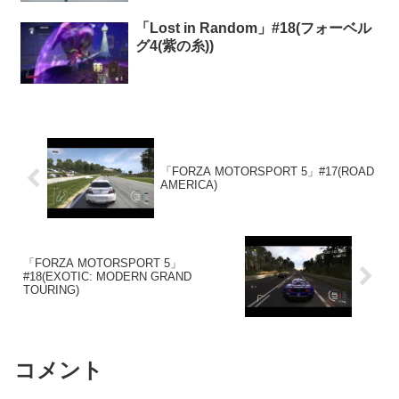
「Lost in Random」#18(フォーベル
グ4(紫の糸))
「FORZA MOTORSPORT 5」#17(ROAD
AMERICA)
「FORZA MOTORSPORT 5」
#18(EXOTIC: MODERN GRAND
TOURING)
コメント