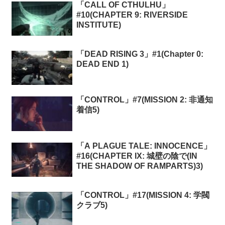
「CALL OF CTHULHU」
#10(CHAPTER 9: RIVERSIDE
INSTITUTE)
「DEAD RISING 3」#1(Chapter 0:
DEAD END 1)
「CONTROL」#7(MISSION 2: 非通知
着信5)
「A PLAGUE TALE: INNOCENCE」
#16(CHAPTER IX: 城壁の陰で(IN
THE SHADOW OF RAMPARTS)3)
「CONTROL」#17(MISSION 4: 学閥
クラブ5)