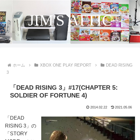
JIM'S ATTIC
ホーム
XBOX ONE PLAY REPORT
DEAD RISING
3
「DEAD RISING 3」#17(CHAPTER 5:
SOLDIER OF FORTUNE 4)
2014.02.22
2021.05.06
「DEAD
RISING 3」の
「STORY