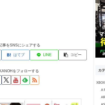
記事をSNSにシェアする
はてブ
LINE
コピー
カ
M KANOHをフォローする
XBOX
A 
AR
AS