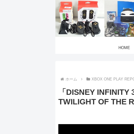
HOME
ホーム
XBOX ONE PLAY REP
「DISNEY INFINITY 
TWILIGHT OF THE R