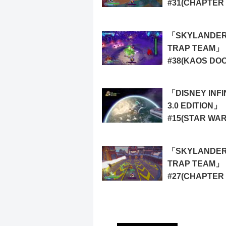
#31(CHAPTER 
LAIR OF THE
GOLDEN QUEE
「SKYLANDE
TRAP TEAM」
#38(KAOS DO
CHALLENGE)
「DISNEY INFI
3.0 EDITION」
#15(STAR WA
TWILIGHT OF 
REPUBLIC 15)
「SKYLANDE
TRAP TEAM」
#27(CHAPTER 
OPERATION: 
ROCKET STEA