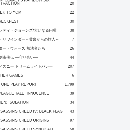
M CLANCY'S RAINBOW SIX
TRACTION
20
EK TO YOMI
22
RECKFEST
30
ンディ・ジョーンズ/大いなる円環
38
・リワインダー～黄泉からの旅人～
7
ター・ウォーズ 無法者たち
26
剣奇侠伝 ―守り合い―
44
ィズニー ドリームライトバレー
207
THER GAMES
6
 ONE PLAY REPORT
1,799
PLAGUE TALE: INNOCENCE
39
IEN: ISOLATION
34
SASSIN'S CREED IV: BLACK FLAG
43
SASSIN'S CREED ORIGINS
97
SASSIN'S CREED SYNDICATE
58