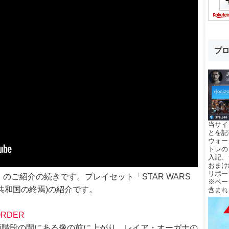
プ
当サイ
とを記
ウォー
トレの
入記、
おまけ
リポー
DITION」のご紹介の続きです。プレイセット「STAR WARS
※ペー
IC」(共和国の終焉)の紹介です。
含まれ
 ORDER
面階段の間にある像の前に上がり、レイア・オーガナの