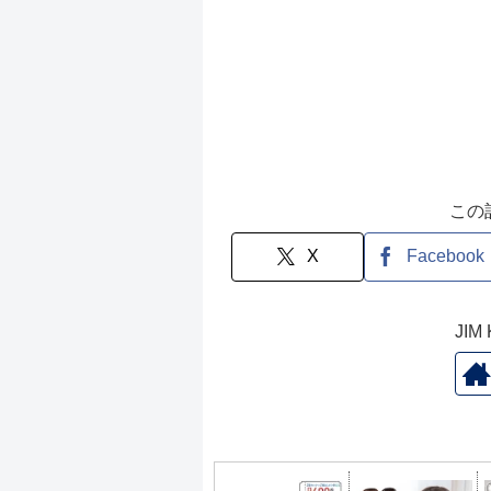
この
X
Facebook
JI