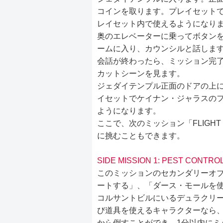
コインを取ります。プレイセット
レイセット内で使えるようになり
奥のエレベーターに乗ってボタン
ームに入り、カウンシルと話しま
会話が終わったら、ミッション完
カットシーンを見ます。
ジェダイテンプル正面のドアの上
イセットでケイナン・ジャラスの
ようになります。
ここで、次のミッション「FLIGH
に挑むこともできます。
SIDE MISSION 1: PEST CONTRO
このミッションのセカンダリーオブ
ートする」、「ダース・モールを
コルサントビルにいるデュラクリー
び道具を使えるキャラクターなら、
から倒すことができ、1分以内にミ