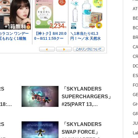
AT
BE
BO
BR
CA
CR
D
ES
FO
RS
「SKYLANDERS
GE
SUPERCHARGERS」
18:
#25(PART 13,
GH
E
CHAPTER 51&52)
GR
JU
RS
「SKYLANDERS
SWAP FORCE」
La