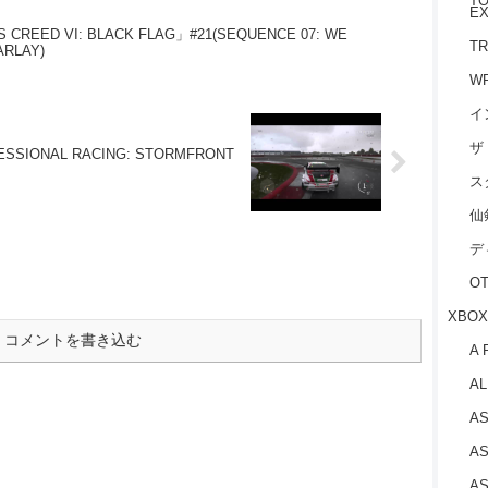
TO
EX
 CREED VI: BLACK FLAG」#21(SEQUENCE 07: WE
TR
ARLAY)
W
イ
ザ
SSIONAL RACING: STORMFRONT
ス
仙
デ
O
XBOX
コメントを書き込む
A 
AL
AS
AS
AS