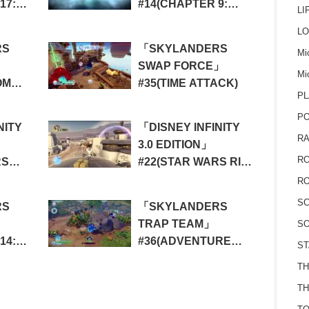
17:
#14(CHAPTER 9:
LI
SERPENT’S PEAK)
LO
N)
RS
「SKYLANDERS
Mic
SWAP FORCE」
Mi
OM
#35(TIME ATTACK)
PL
P
NITY
「DISNEY INFINITY
RA
3.0 EDITION」
RO
RS
#22(STAR WARS RISE
THE
AGAINST THE
RO
EMPIRE 1)
S
RS
「SKYLANDERS
TRAP TEAM」
SO
14:
#36(ADVENTURE
ST
TROLL
PACK 2: MIRROR OF
TH
L)
MYSTERY)
TH