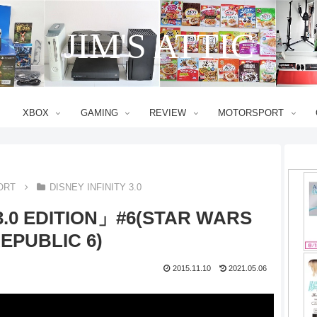
JIM'S ATTIC
XBOX
GAMING
REVIEW
MOTORSPORT
ORT
DISNEY INFINITY 3.0
3.0 EDITION」#6(STAR WARS
EPUBLIC 6)
2015.11.10
2021.05.06