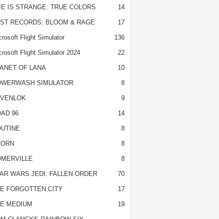
FE IS STRANGE: TRUE COLORS
14
ST RECORDS: BLOOM & RAGE
17
rosoft Flight Simulator
136
crosoft Flight Simulator 2024
22
ANET OF LANA
10
OWERWASH SIMULATOR
8
VENLOK
9
AD 96
14
UTINE
8
CORN
8
MERVILLE
8
AR WARS JEDI: FALLEN ORDER
70
E FORGOTTEN CITY
17
E MEDIUM
19