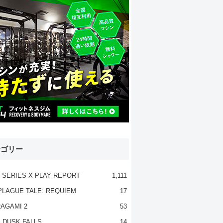
テゴリー
 SERIES X PLAY REPORT
1,111
PLAGUE TALE: REQUIEM
17
AGAMI 2
53
 DUSK FALLS
14