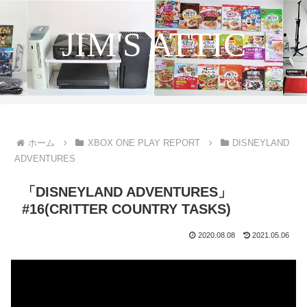
JIM'S ATTIC
ホーム
XBOX ONE PLAY REPORT
DISNEYLAND
ADVENTURES
「DISNEYLAND ADVENTURES」
#16(CRITTER COUNTRY TASKS)
2020.08.08
2021.05.06