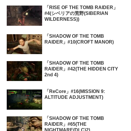
「RISE OF THE TOMB RAIDER」
#4(シベリアの荒野(SIBERIAN
WILDERNESS))
「SHADOW OF THE TOMB
RAIDER」#10(CROFT MANOR)
「SHADOW OF THE TOMB
RAIDER」#42(THE HIDDEN CITY
2nd 4)
「ReCore」#16(MISSION 9:
ALTITUDE ADJUSTMENT)
「SHADOW OF THE TOMB
RAIDER」#65(THE
NIGHTMARE(DLC)2)