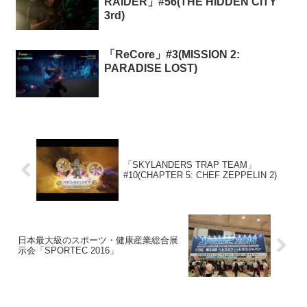
RAIDER」#56(THE HIDDEN CITY
3rd)
「ReCore」#3(MISSION 2:
PARADISE LOST)
「SKYLANDERS TRAP TEAM」
#10(CHAPTER 5: CHEF ZEPPELIN 2)
日本最大級のスポーツ・健康産業総合展
示会「SPORTEC 2016」