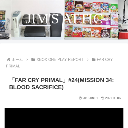
JIM'S ATTIC
ホーム
XBOX ONE PLAY REPORT
FAR CRY
PRIMAL
「FAR CRY PRIMAL」#24(MISSION 34:
BLOOD SACRIFICE)
2016.08.01
2021.05.06