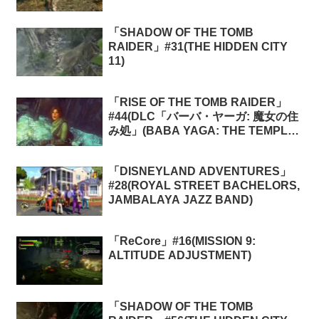
「SHADOW OF THE TOMB
RAIDER」#31(THE HIDDEN CITY
11)
「RISE OF THE TOMB RAIDER」
#44(DLC「バーバ・ヤーガ: 魔女の住
み処」(BABA YAGA: THE TEMPLE
OF THE WITCH)1)
「DISNEYLAND ADVENTURES」
#28(ROYAL STREET BACHELORS,
JAMBALAYA JAZZ BAND)
「ReCore」#16(MISSION 9:
ALTITUDE ADJUSTMENT)
「SHADOW OF THE TOMB