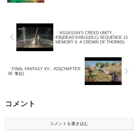
「ASSASSIN’S CREED UNITY」
#35(DEAD KINGS(DLC) SEQUENCE 13
MEMORY 6: A CROWN OF THORNS)
「FINAL FANTASY XV」#23(CHAPTER
06: 奮起)
コメント
コメントを書き込む