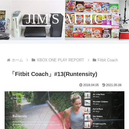
JIM'S ATTIC
ホーム
XBOX ONE PLAY REPORT
Fitbit Coach
「Fitbit Coach」#13(Runtensity)
2018.04.05
2021.05.06