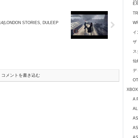
TO
EX
TR
W
4(LONDON STORIES, DULEEP
イ
ザ
ス
仙
デ
コメントを書き込む
O
XBOX
A 
AL
AS
AS
AS