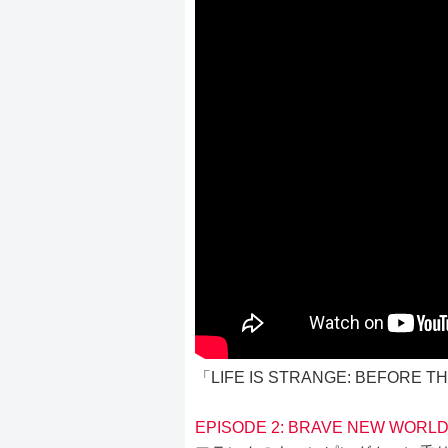
「LIFE IS STRANGE: BEFO
EPISODE 2: BRAVE NEW WORLD(F