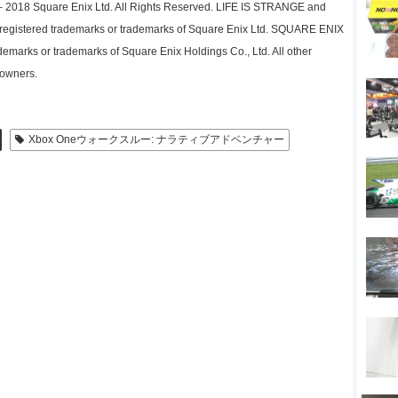
7 – 2018 Square Enix Ltd. All Rights Reserved. LIFE IS STRANGE and
istered trademarks or trademarks of Square Enix Ltd. SQUARE ENIX
marks or trademarks of Square Enix Holdings Co., Ltd. All other
 owners.
Xbox Oneウォークスルー: ナラティブアドベンチャー