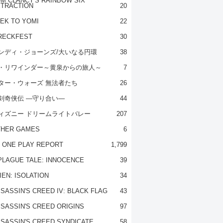
M CLANCY'S RAINBOW SIX
TRACTION
20
EK TO YOMI
22
RECKFEST
30
ンディ・ジョーンズ/大いなる円環
38
・リワインダー～黄泉からの旅人～
7
ター・ウォーズ 無法者たち
26
剣奇侠伝 ―守り合い―
44
ィズニー ドリームライトバレー
207
THER GAMES
6
 ONE PLAY REPORT
1,799
PLAGUE TALE: INNOCENCE
39
IEN: ISOLATION
34
SASSIN'S CREED IV: BLACK FLAG
43
SASSIN'S CREED ORIGINS
97
SASSIN'S CREED SYNDICATE
58