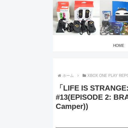
HOME
ホーム
XBOX ONE PLAY REP
「LIFE IS STRANG
#13(EPISODE 2: BR
Camper))