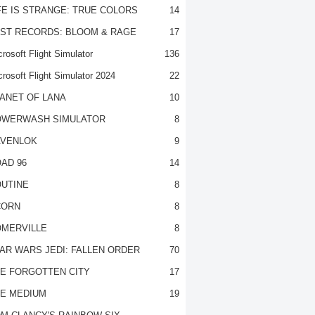
FE IS STRANGE: TRUE COLORS
14
ST RECORDS: BLOOM & RAGE
17
rosoft Flight Simulator
136
crosoft Flight Simulator 2024
22
ANET OF LANA
10
OWERWASH SIMULATOR
8
VENLOK
9
AD 96
14
UTINE
8
CORN
8
MERVILLE
8
AR WARS JEDI: FALLEN ORDER
70
E FORGOTTEN CITY
17
E MEDIUM
19