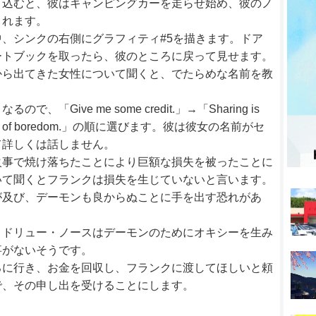
り込むと、彼はキャンピングカーを走らせ始め、彼のノ
まれます。
、シンクの右側にグラフィティ#5を描きます。ドア
ートブックを取ったら、彼のところに戻って見せます。
から出てきた女性について聞くと、でたらめな名前を教
Give me some credit.」→「Sharing is
elf out of boredom.」の順に選びます。彼は彼女の名前がセ
て詳しくは話しません。
火事で焼け落ちたことにより巨額な損失を被ったことに
いて聞くとフランクは損失を生じていないと言います。
が及び、デーモンも良からぬことに手を出す恐れがあ
、ドリュー・ノースはデーモンのためにオキシーを生み
事がないそうです。
ろに行き、お金を回収し、フランクに渡してほしいと頼
で、その申し出を受けることにします。