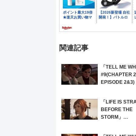
関連記事
「TELL ME W
#9(CHAPTER 2
EPISODE 2&3)
「LIFE IS STR
BEFORE THE
STORM」
#14(EPISODE 2
BRAVE NEW