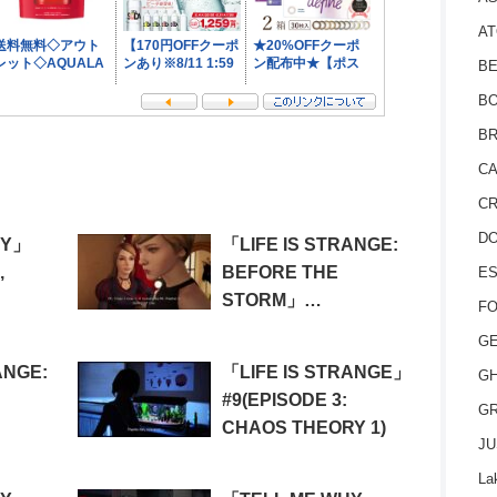
AT
BE
BO
BR
CA
CR
D
HY」
「LIFE IS STRANGE:
,
BEFORE THE
ES
STORM」
FO
#16(EPISODE 2:
GE
BRAVE NEW
ANGE:
「LIFE IS STRANGE」
GH
WORLD(The Tempest
#9(EPISODE 3:
GR
Backstage))
CHAOS THEORY 1)
JU
:
La