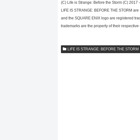
(C) Life is Strange: Before the Storm (C) 201
LIFE IS STRANGE: BEFORE THE STORM are reg
and the SQUARE ENIX logo are registered trade
trademarks are the property of their respective
LIFE IS STRANGE: BEFORE THE STORM