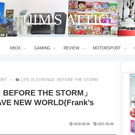
JIM'S ATTIC
XBOX
GAMING
REVIEW
MOTORSPORT
ORT
LIFE IS STRANGE: BEFORE THE STORM
E: BEFORE THE STORM」
AVE NEW WORLD(Frank’s
2018.06.06
2021.05.06