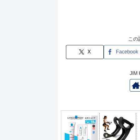
この
X
Facebook
JI