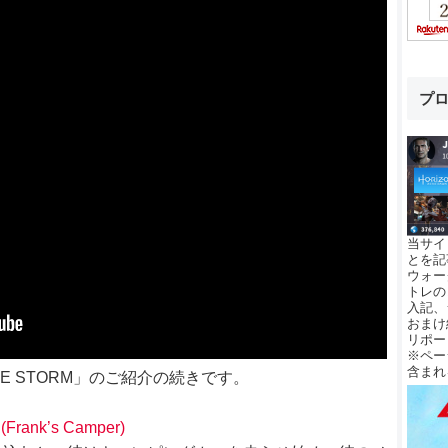
プ
当サイ
とを記
ウォー
トレの
入記、
おまけ
リポー
※ペー
含まれ
RE THE STORM」のご紹介の続きです。
rank’s Camper)