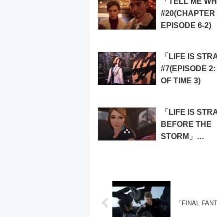
「TELL ME W
WORLD(Blackw
#20(CHAPTER 
Courtyard))
EPISODE 6-2)
「LIFE IS ST
#7(EPISODE 2:
OF TIME 3)
「LIFE IS STR
BEFORE THE
STORM」
#12(EPISODE 2
BRAVE NEW
WORLD(Dream
Junkyard))
「FINAL FANT