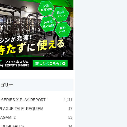
テゴリー
 SERIES X PLAY REPORT
1,111
PLAGUE TALE: REQUIEM
17
AGAMI 2
53
 DUSK FALLS
14