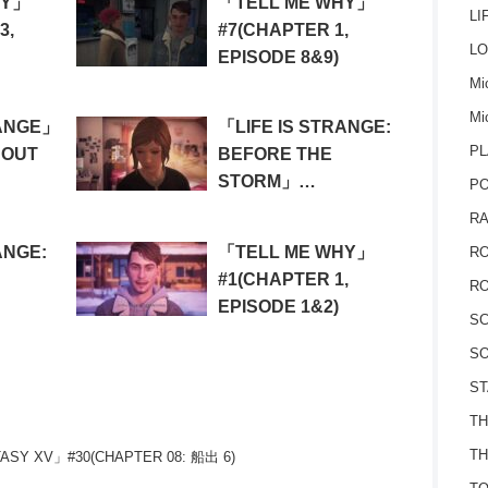
HY」
「TELL ME WHY」
ell
LI
3,
#7(CHAPTER 1,
LO
EPISODE 8&9)
Mic
Mi
RANGE」
「LIFE IS STRANGE:
PL
 OUT
BEFORE THE
STORM」
P
#20(EPISODE 3: HELL
RA
IS EMPTY(Cloe’s
ANGE:
「TELL ME WHY」
RO
Home))
#1(CHAPTER 1,
RO
EPISODE 1&2)
S
:
SO
-
ST
TH
TH
ASY XV」#30(CHAPTER 08: 船出 6)