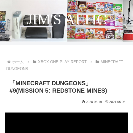
JIM'S ATTIC
ホーム
XBOX ONE PLAY REPORT
MINECRAFT
DUNGEONS
「MINECRAFT DUNGEONS」
#9(MISSION 5: REDSTONE MINES)
2020.06.19
2021.05.06