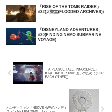
「RISE OF THE TOMB RAIDER」
#32(大聖堂(FLOODED ARCHIVES))
「DISNEYLAND ADVENTURES」
#20(FINDING NEMO SUBMARINE
VOYAGE)
「A PLAGUE TALE: INNOCENCE」
#39(CHAPTER XVII: 互いのために(FOR
EACH OTHER))
ハンディファン「NEOVE 4WAYハンディ
ファン NFT10-H20WT」レビュー