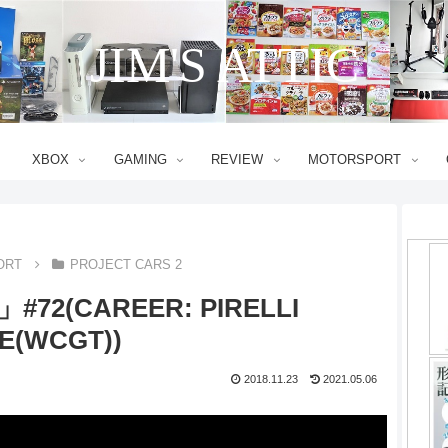
JIM'S ATTIC
XBOX
GAMING
REVIEW
MOTORSPORT
ORT
PROJECT CARS 2
#72(CAREER: PIRELLI
E(WCGT))
2018.11.23
2021.05.06