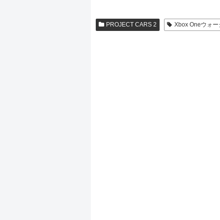
PROJECT CARS 2
Xbox Oneウ