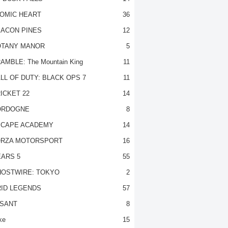
OMIC HEART
36
ACON PINES
12
TANY MANOR
5
AMBLE: The Mountain King
11
LL OF DUTY: BLACK OPS 7
11
ICKET 22
14
ORDOGNE
8
CAPE ACADEMY
14
RZA MOTORSPORT
16
ARS 5
55
OSTWIRE: TOKYO
2
ID LEGENDS
57
SANT
8
ke
15