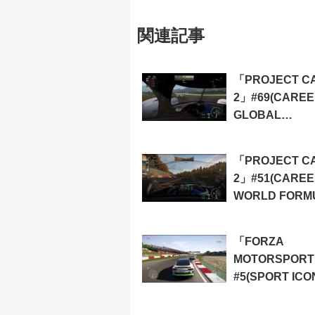
関連記事
「PROJECT C
2」#69(CAREE
GLOBAL
ENDURANCE
TROPHY)
「PROJECT C
2」#51(CAREE
WORLD FORM
CHAMPIONSHIP
「FORZA
MOTORSPORT
#5(SPORT ICO
VOLUME: DAY
BREAK SERIE