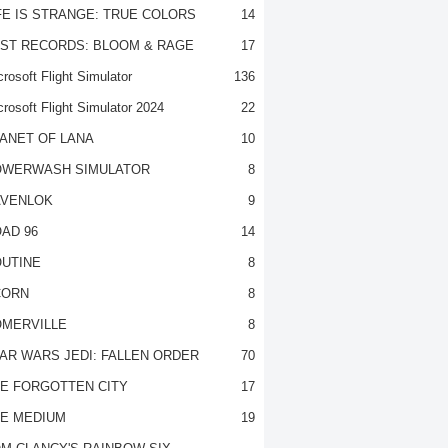
FE IS STRANGE: TRUE COLORS
14
ST RECORDS: BLOOM & RAGE
17
rosoft Flight Simulator
136
crosoft Flight Simulator 2024
22
ANET OF LANA
10
OWERWASH SIMULATOR
8
VENLOK
9
AD 96
14
UTINE
8
CORN
8
MERVILLE
8
AR WARS JEDI: FALLEN ORDER
70
E FORGOTTEN CITY
17
E MEDIUM
19