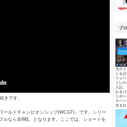
プ
当サイ
とを記
ウォー
トレの
入記、
おまけ
リポー
介の続きです。
※ペー
含まれ
ワールドチャンピオンシップ(WCGT)」です。シリー
フルなら全8戦、となります。ここでは、ショートを