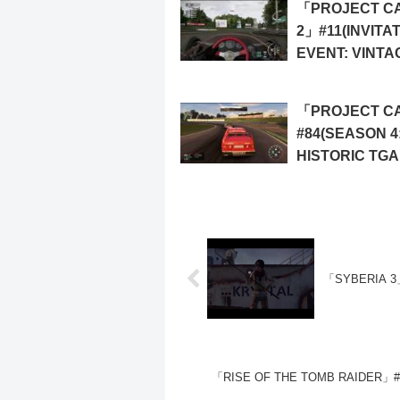
「PROJECT C
2」#11(INVITA
EVENT: VINTA
LOTUS TROPH
「PROJECT C
#84(SEASON 4
HISTORIC TG
TROPHY)
「SYBERIA 3
「RISE OF THE TOMB RAIDER」#