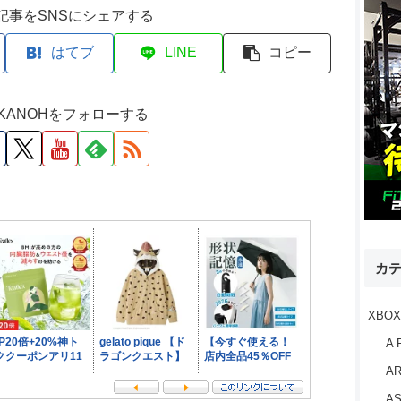
記事をSNSにシェアする
はてブ
LINE
コピー
M KANOHをフォローする
カ
XBOX
A 
AR
AS