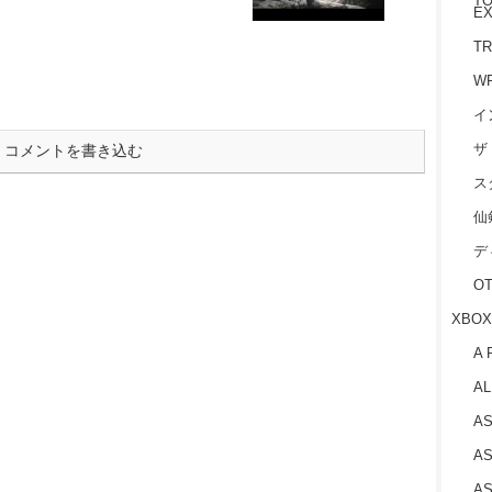
TO
EX
TR
W
イ
ザ
コメントを書き込む
ス
仙
デ
O
XBOX
A 
AL
AS
AS
AS