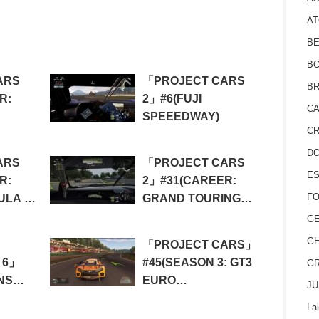
AT
BE
BO
ARS
「PROJECT CARS
BR
R:
2」#6(FUJI
CA
SPEEEDWAY)
CR
D
ARS
「PROJECT CARS
ES
R:
2」#31(CAREER:
FO
ULA X
GRAND TOURING
 2)
GT4 CHAMPIONSHIP)
GE
GH
「PROJECT CARS」
 6」
#45(SEASON 3: GT3
GR
NS
EURO
JU
CHAMPIONSHIP)
La
S)