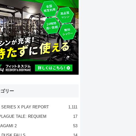
テゴリー
 SERIES X PLAY REPORT
1,111
PLAGUE TALE: REQUIEM
17
AGAMI 2
53
 DUSK FALLS
14