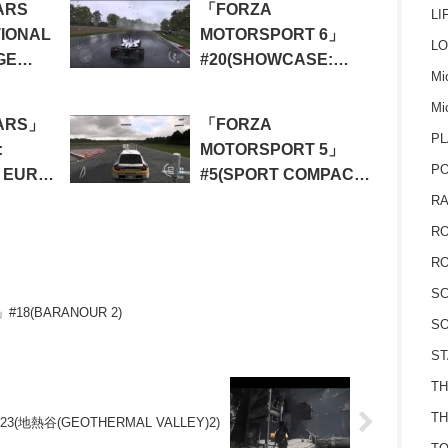
ARS
「FORZA
LI
TIONAL
MOTORSPORT 6」
LO
GE
#20(SHOWCASE:
Mic
Y)
TRACK DAY
Mi
SHOOTOUT)
ARS」
「FORZA
PL
:
MOTORSPORT 5」
P
A EURO
#5(SPORT COMPACT:
EARLY HOT HATCH)
RA
RO
RO
S
」#18(BARANOUR 2)
SO
ST
TH
TH
23(地熱谷(GEOTHERMAL VALLEY)2)