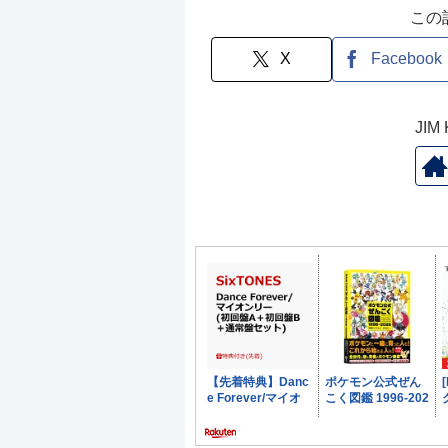
この
X
Facebook
JI