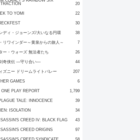
M CLANCY'S RAINBOW SIX
TRACTION
20
EK TO YOMI
22
RECKFEST
30
ンディ・ジョーンズ/大いなる円環
38
・リワインダー～黄泉からの旅人～
7
ター・ウォーズ 無法者たち
26
剣奇侠伝 ―守り合い―
44
ィズニー ドリームライトバレー
207
THER GAMES
6
 ONE PLAY REPORT
1,799
PLAGUE TALE: INNOCENCE
39
IEN: ISOLATION
34
SASSIN'S CREED IV: BLACK FLAG
43
SASSIN'S CREED ORIGINS
97
SASSIN'S CREED SYNDICATE
58