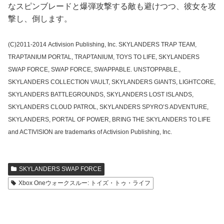
なスピンブレードと爆弾攻撃する敵も避けつつ、彼女を攻
撃し、倒します。
(C)2011-2014 Activision Publishing, Inc. SKYLANDERS TRAP TEAM,
TRAPTANIUM PORTAL, TRAPTANIUM, TOYS TO LIFE, SKYLANDERS
SWAP FORCE, SWAP FORCE, SWAPPABLE. UNSTOPPABLE.,
SKYLANDERS COLLECTION VAULT, SKYLANDERS GIANTS, LIGHTCORE,
SKYLANDERS BATTLEGROUNDS, SKYLANDERS LOST ISLANDS,
SKYLANDERS CLOUD PATROL, SKYLANDERS SPYRO’S ADVENTURE,
SKYLANDERS, PORTAL OF POWER, BRING THE SKYLANDERS TO LIFE
and ACTIVISION are trademarks of Activision Publishing, Inc.
SKYLANDERS SWAP FORCE
Xbox Oneウォークスルー: トイズ・トゥ・ライフ