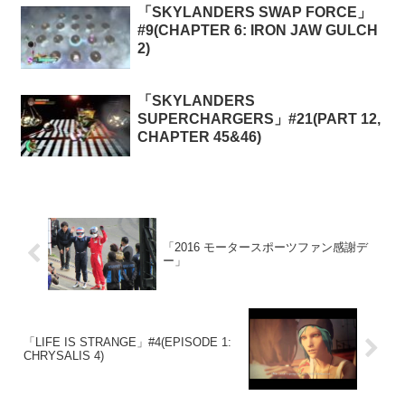
「SKYLANDERS SWAP FORCE」
#9(CHAPTER 6: IRON JAW GULCH
2)
「SKYLANDERS
SUPERCHARGERS」#21(PART 12,
CHAPTER 45&46)
「2016 モータースポーツファン感謝デ
ー」
「LIFE IS STRANGE」#4(EPISODE 1:
CHRYSALIS 4)