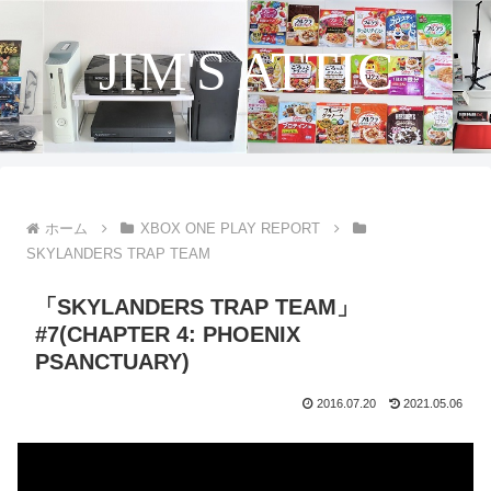
JIM'S ATTIC
ホーム
XBOX ONE PLAY REPORT
SKYLANDERS TRAP TEAM
「SKYLANDERS TRAP TEAM」
#7(CHAPTER 4: PHOENIX
PSANCTUARY)
2016.07.20
2021.05.06