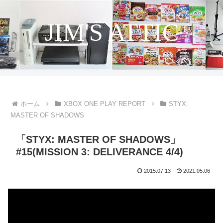
JIM'S ATTIC
ホーム
XBOX ONE PLAY REPORT
STYX:
MASTER OF SHADOWS
「STYX: MASTER OF SHADOWS」
#15(MISSION 3: DELIVERANCE 4/4)
2015.07.13
2021.05.06