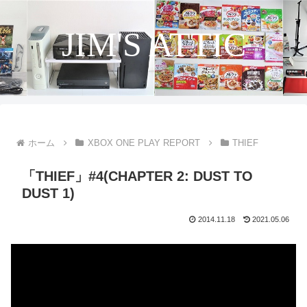
JIM'S ATTIC
ホーム
XBOX ONE PLAY REPORT
THIEF
「THIEF」#4(CHAPTER 2: DUST TO
DUST 1)
2014.11.18
2021.05.06