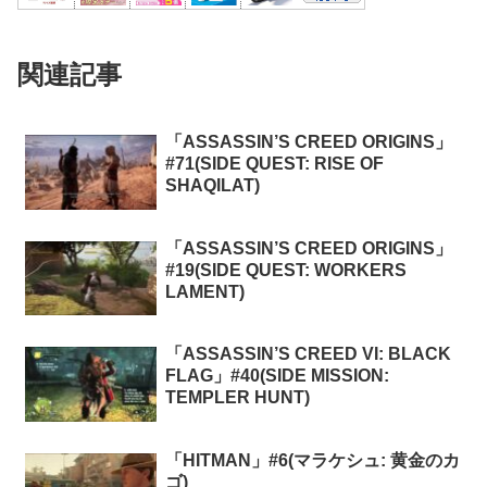
関連記事
「ASSASSIN’S CREED ORIGINS」
#71(SIDE QUEST: RISE OF
SHAQILAT)
「ASSASSIN’S CREED ORIGINS」
#19(SIDE QUEST: WORKERS
LAMENT)
「ASSASSIN’S CREED VI: BLACK
FLAG」#40(SIDE MISSION:
TEMPLER HUNT)
「HITMAN」#6(マラケシュ: 黄金のカ
ゴ)