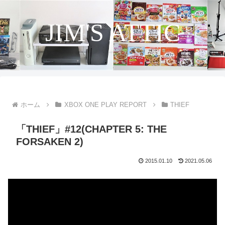
JIM'S ATTIC
ホーム
XBOX ONE PLAY REPORT
THIEF
「THIEF」#12(CHAPTER 5: THE
FORSAKEN 2)
2015.01.10
2021.05.06