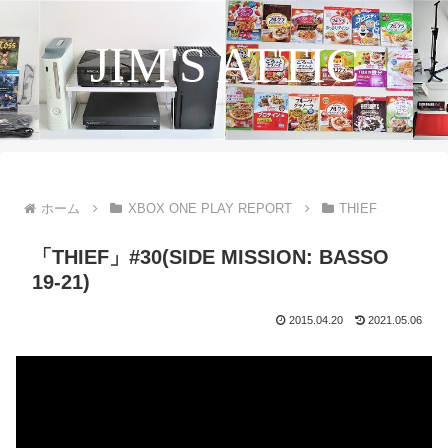
JIM'S ATTIC
ホーム
XBOX ONE PLAY REPORT
THIEF
「THIEF」#30(SIDE MISSION: BASSO
19-21)
2015.04.20
2021.05.06