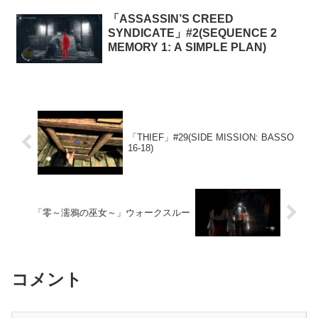
「ASSASSIN’S CREED
SYNDICATE」#2(SEQUENCE 2
MEMORY 1: A SIMPLE PLAN)
「THIEF」#29(SIDE MISSION: BASSO
16-18)
「零～濡鴉の巫女～」ウォークスルー
コメント