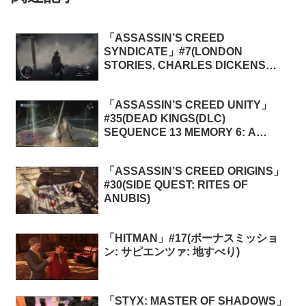
「ASSASSIN’S CREED
SYNDICATE」#7(LONDON
STORIES, CHARLES DICKENS
MEMORIES 1: SPRING-HEELED
JACK)
「ASSASSIN’S CREED UNITY」
#35(DEAD KINGS(DLC)
SEQUENCE 13 MEMORY 6: A
CROWN OF THORNS)
「ASSASSIN’S CREED ORIGINS」
#30(SIDE QUEST: RITES OF
ANUBIS)
「HITMAN」#17(ボーナスミッショ
ン: サピエンツァ: 地すべり)
「STYX: MASTER OF SHADOWS」