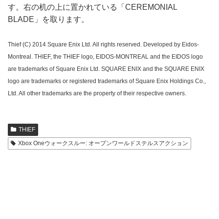
す。右の机の上に置かれている「CEREMONIAL
BLADE」を取ります。
Thief (C) 2014 Square Enix Ltd. All rights reserved. Developed by Eidos-
Montreal. THIEF, the THIEF logo, EIDOS-MONTREAL and the EIDOS logo
are trademarks of Square Enix Ltd. SQUARE ENIX and the SQUARE ENIX
logo are trademarks or registered trademarks of Square Enix Holdings Co.,
Ltd. All other trademarks are the property of their respective owners.
THIEF
Xbox Oneウォークスルー: オープンワールドステルスアクション