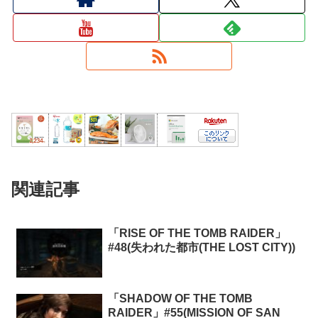
関連記事
「RISE OF THE TOMB RAIDER」
#48(失われた都市(THE LOST CITY))
「SHADOW OF THE TOMB
RAIDER」#55(MISSION OF SAN