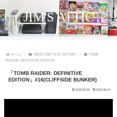
JIM'S ATTIC
ホーム
XBOX ONE PLAY REPORT
TOMB
RAIDER: DEFINITIVE EDITION
「TOMB RAIDER: DEFINITIVE
EDITION」#16(CLIFFSIDE BUNKER)
2018.03.20
2021.06.14