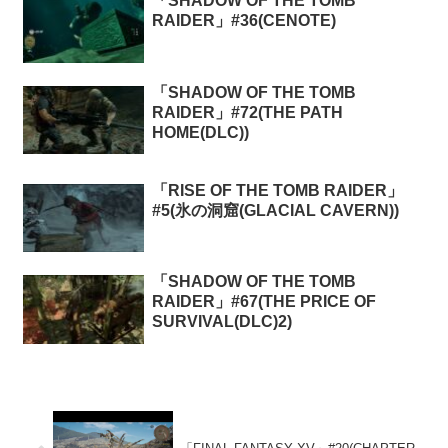
「SHADOW OF THE TOMB
RAIDER」#36(CENOTE)
「SHADOW OF THE TOMB
RAIDER」#72(THE PATH
HOME(DLC))
「RISE OF THE TOMB RAIDER」
#5(氷の洞窟(GLACIAL CAVERN))
「SHADOW OF THE TOMB
RAIDER」#67(THE PRICE OF
SURVIVAL(DLC)2)