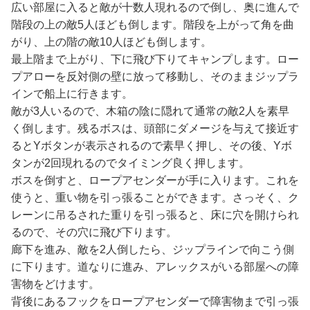
広い部屋に入ると敵が十数人現れるので倒し、奥に進んで
階段の上の敵5人ほども倒します。階段を上がって角を曲
がり、上の階の敵10人ほども倒します。
最上階まで上がり、下に飛び下りてキャンプします。ロー
プアローを反対側の壁に放って移動し、そのままジップラ
インで船上に行きます。
敵が3人いるので、木箱の陰に隠れて通常の敵2人を素早
く倒します。残るボスは、頭部にダメージを与えて接近す
るとYボタンが表示されるので素早く押し、その後、Yボ
タンが2回現れるのでタイミング良く押します。
ボスを倒すと、ロープアセンダーが手に入ります。これを
使うと、重い物を引っ張ることができます。さっそく、ク
レーンに吊るされた重りを引っ張ると、床に穴を開けられ
るので、その穴に飛び下ります。
廊下を進み、敵を2人倒したら、ジップラインで向こう側
に下ります。道なりに進み、アレックスがいる部屋への障
害物をどけます。
背後にあるフックをロープアセンダーで障害物まで引っ張