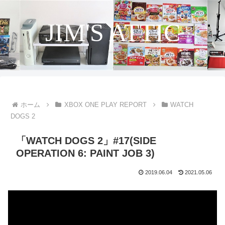
JIM'S ATTIC
ホーム
XBOX ONE PLAY REPORT
WATCH
DOGS 2
「WATCH DOGS 2」#17(SIDE
OPERATION 6: PAINT JOB 3)
2019.06.04
2021.05.06