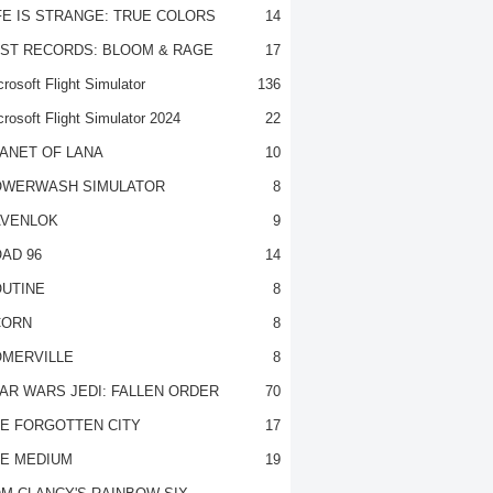
FE IS STRANGE: TRUE COLORS
14
ST RECORDS: BLOOM & RAGE
17
rosoft Flight Simulator
136
crosoft Flight Simulator 2024
22
ANET OF LANA
10
OWERWASH SIMULATOR
8
VENLOK
9
AD 96
14
UTINE
8
CORN
8
MERVILLE
8
AR WARS JEDI: FALLEN ORDER
70
E FORGOTTEN CITY
17
E MEDIUM
19