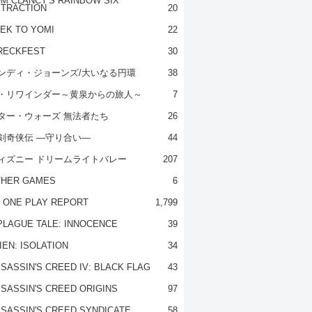
M CLANCY'S RAINBOW SIX
TRACTION
20
EK TO YOMI
22
RECKFEST
30
ンディ・ジョーンズ/大いなる円環
38
・リワインダー～黄泉からの旅人～
7
ター・ウォーズ 無法者たち
26
剣奇侠伝 ―守り合い―
44
ィズニー ドリームライトバレー
207
THER GAMES
6
 ONE PLAY REPORT
1,799
PLAGUE TALE: INNOCENCE
39
IEN: ISOLATION
34
SASSIN'S CREED IV: BLACK FLAG
43
SASSIN'S CREED ORIGINS
97
SASSIN'S CREED SYNDICATE
58