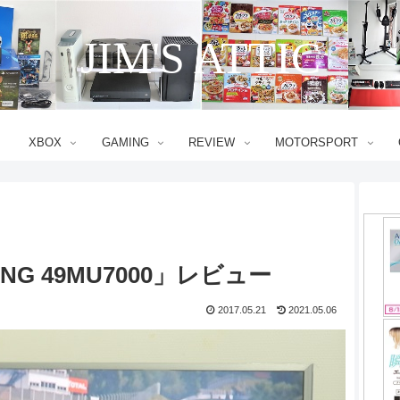
JIM'S ATTIC
XBOX
GAMING
REVIEW
MOTORSPORT
G 49MU7000」レビュー
2017.05.21
2021.05.06