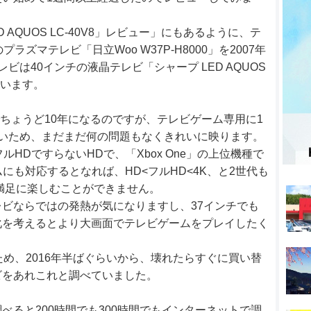
 AQUOS LC-40V8」レビュー」にもあるように、テ
ズマテレビ「日立Woo W37P-H8000」を2007年
ビは40インチの液晶テレビ「シャープ LED AQUOS
っています。
でちょうど10年になるのですが、テレビゲーム専用に1
いため、まだまだ何の問題もなくきれいに映ります。
HDですらないHDで、「Xbox One」の上位機種で
4Kゲームにも対応するとなれば、HD<フルHD<4K、と2世代も
満足に楽しむことができません。
ビならではの発熱が気になりますし、37インチでも
化を考えるとより大画面でテレビゲームをプレイしたく
ため、2016年半ばぐらいから、壊れたらすぐに買い替
ビをあれこれと調べていました。
べると200時間でも300時間でもインターネットで調