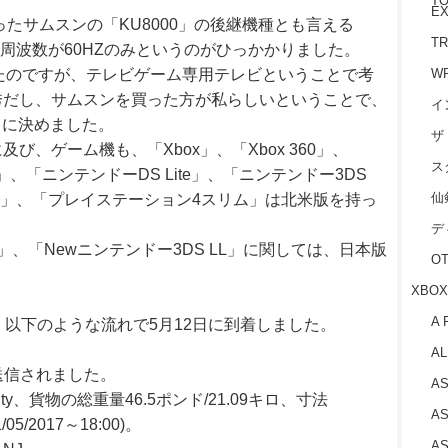
TO
EX
ったサムスンの「KU8000」の後継機種とも言える
TR
、周波数が60HZのみというのがひっかかりました。
W
だったのですが、テレビゲーム専用テレビということで考
秀だし、サムスンを買った方が私らしいということで、
イ
0」に決めました。
ザ
、ゲーム機も、「Xbox」、「Xbox 360」、
ス
」、「ニンテンドーDS Lite」、「ニンテンドー3DS
仙
 XL」、「プレイステーション4スリム」は北米版を持っ
デ
60」、「Newニンテンドー3DS LL」に関しては、日本版
O
XBOX
A 
、以下のような流れで5月12日に到着しました。
AL
xに送信されました。
AS
 Priority、貨物の総重量46.5ポンド/21.09キロ、寸法
AS
/2017～18:00)。
AS