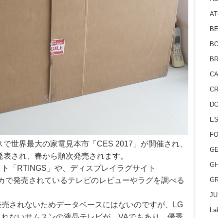
AT
BE
BO
BR
CA
CR
D
ES
FO
スで世界最大の家電見本市「CES 2017」が開催され、
GE
が発表され、春から順次発売されます。
GH
ト「RTINGS」や、ディスプレイラグサイト
GR
アメリカで発売されているテレビのレビューやラグを調べる
JU
売されないためデータベースにはないのですが、LG
La
れないサムスンの液晶テレビが、VAでもあり、優秀