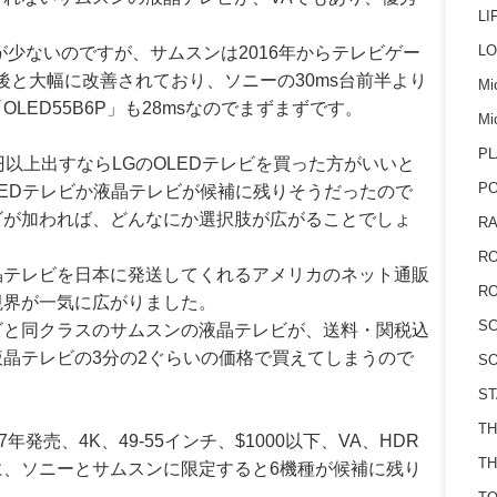
LI
LO
が少ないのですが、サムスンは2016年からテレビゲー
後と大幅に改善されており、ソニーの30ms台前半より
Mic
LED55B6P」も28msなのでまずまずです。
Mi
PL
円以上出すならLGのOLEDテレビを買った方がいいと
P
LEDテレビか液晶テレビが候補に残りそうだったので
ビが加われば、どんなにか選択肢が広がることでしょ
RA
RO
晶テレビを日本に発送してくれるアメリカのネット通販
RO
視界が一気に広がりました。
S
ビと同クラスのサムスンの液晶テレビが、送料・関税込
晶テレビの3分の2ぐらいの価格で買えてしまうので
SO
ST
TH
発売、4K、49-55インチ、$1000以下、VA、HDR
TH
、ソニーとサムスンに限定すると6機種が候補に残り