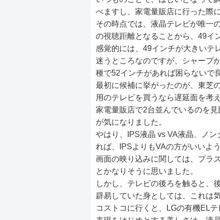
べますし、家電量販店に行った際
その時点では、液晶テレビが唯一の
の視聴距離となることから、49イ
感覚的には、49インチが大きいテ
迷うところなのですが、シャープか
種で52インチがあれば困らないで
最初に候補に挙がったのが、東芝の「
用のテレビを買うなら遅延面を考
家電量販店で2台並んでいるのを見
が気になりました。
やはり、IPS液晶 vs VA液晶、
れば、IPSよりもVAの方がいいよ
画面の映り込みに関しては、プラ
とかなりそうに思いました。
しかし、テレビの後ろを触ると、
辟易していた身としては、これは
コストコに行くと、LGの有機ELテ