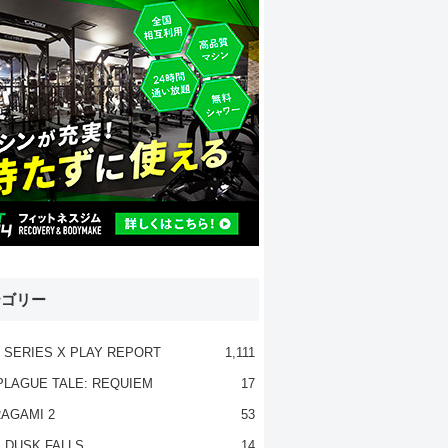
テゴリー
 SERIES X PLAY REPORT
1,111
PLAGUE TALE: REQUIEM
17
AGAMI 2
53
 DUSK FALLS
14