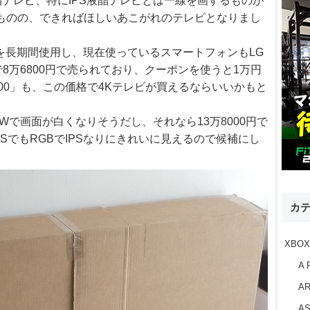
テレビ、特にIPS液晶テレビとは一線を画するものが
あるものの、できればほしいあこがれのテレビとなりまし
を長期間使用し、現在使っているスマートフォンもLG
jpで8万6800円で売られており、クーポンを使うと1万円
6100」も、この価格で4Kテレビが買えるならいいかもと
GBWで画面が白くなりそうだし、それなら13万8000円で
IPSでもRGBでIPSなりにきれいに見えるので候補にし
カ
XBOX
A 
AR
AS