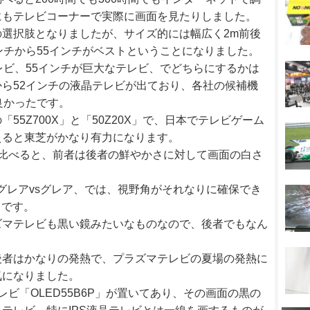
にもテレビコーナーで実際に画面を見たりしました。
選択肢となりましたが、サイズ的には幅広く2m前後
ンチから55インチがベストということになりました。
レビ、55インチが巨大なテレビ、でどちらにするかは
ら52インチの液晶テレビが出ており、各社の候補機
良かったです。
55Z700X」と「50Z20X」で、日本でテレビゲーム
えると東芝がかなり有力になります。
比べると、前者は後者の鮮やかさに対して画面の白さ
ノングレアvsグレア、では、視野角がそれなりに確保でき
うです。
ズマテレビも黒い鏡みたいなものなので、後者でもなん
後者はかなりの発熱で、プラズマテレビの夏場の発熱に
気になりました。
レビ「OLED55B6P」が置いてあり、その画面の黒の