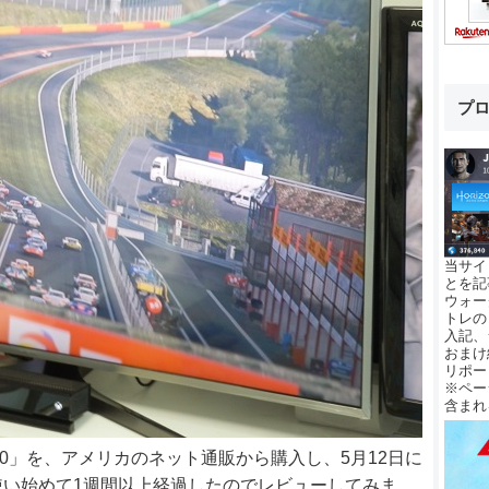
プ
当サイ
とを記
ウォー
トレの
入記、
おまけ
リポー
※ペー
含まれ
7000」を、アメリカのネット通販から購入し、5月12日に
い始めて1週間以上経過したのでレビューしてみま