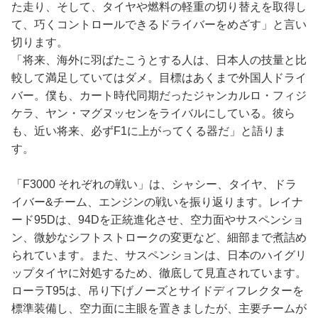
た走り、そして、タイヤや燃料の軽重の切り替えを取得し
て、巧くコントロールできるドライバーをめざす」と言い
切ります。
「将来、海外に羽ばたこうとする人は、日本人の技量と比
較して満足していてはダメ。目標はあくまで外国人ドライ
バー。僕も、カート時代同期だったジャンカルロ・フィジ
ケラ、ヤン・マグヌッセンをライバルにしている。彼ら
も、近い将来、必ずF1に上がってくる器だ」と語りま
す。
「F3000 それぞれの戦い」は、シャシー、タイヤ、ドラ
イバー&チーム、エンジンの戦いを振り返ります。レイナ
ード95Dは、94Dを正統進化させ、空力面やサスペンショ
ン、微妙なシフトストロークの変更など、細部まで煮詰め
られています。また、サスペンションは、日本のハイグリ
ップタイヤに対処するため、徹底して見直されています。
ローラT95は、吊り下げノーズとサイドディフレクターを
標準装備し、空力面に主眼を置きましたが、主要チームが