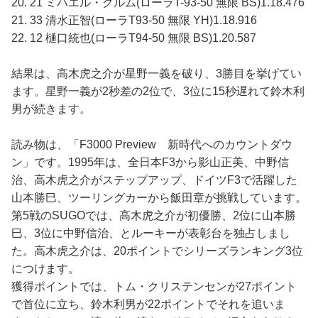
20. 21 ミハエル・クルム(ローラT-93-50 無限 BS)1.18.476
21. 33 清水正智(ローラT93-50 無限 YH)1.18.916
22. 12 樋口統也(ローラT94-50 無限 BS)1.20.587
結果は、高木虎之介が星野一義を破り、3勝目を挙げてい
ます。星野一義が2秒差の2位で、3位に15秒遅れて鈴木利
男が続きます。
読み物は、「F3000 Preview 新時代へのカウントダウ
ン」です。1995年は、全日本F3から影山正美、中野信
治、高木虎之介がステップアップ、ドイツF3で活躍した
山本勝巳、ツーリングカーから飯田章が挑戦しています。
第5戦のSUGOでは、高木虎之介が初優勝、2位に山本勝
巳、3位に中野信治、とルーキーが表彰台を独占しまし
た。高木虎之介は、20ポイントでシリーズランキング3位
につけます。
獲得ポイントでは、トム・クリステンセンが27ポイント
で首位に立ち、鈴木利男が22ポイントでそれを追いま