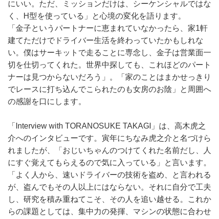
にいい。ただ、ミッションだけは、シーケンシャルではな
く、H型を使っている」と心境の変化を語ります。
「金子というパートナーに恵まれていなかったら、家1軒
建てただけでドライバー生活を終わっていたかもしれな
い。僕はサーキットで走ることに専念し、金子は営業面一
切を仕切ってくれた。世界中探しても、これほどのパート
ナーは見つからないだろう」。「家のことはまかせっきり
でレースに打ち込んでこられたのも女房のお陰」と周囲へ
の感謝を口にします。
「Interview with TORANOSUKE TAKAGI」は、高木虎之
介へのインタビューです。寅年にちなみ虎之介と名づけら
れましたが、「おじいちゃんのつけてくれた名前だし、人
にすぐ覚えてもらえるので気に入っている」と言います。
「よく人から、速いドライバーの技術を盗め、と言われる
が、盗んでもその人以上にはならない。それに自分で工夫
し、研究を積み重ねてこそ、その人を追い越せる。これか
らの課題としては、集中力の発揮、マシンの状態に合わせ