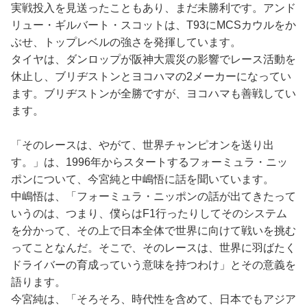
実戦投入を見送ったこともあり、まだ未勝利です。アンド
リュー・ギルバート・スコットは、T93にMCSカウルをか
ぶせ、トップレベルの強さを発揮しています。
タイヤは、ダンロップが阪神大震災の影響でレース活動を
休止し、ブリヂストンとヨコハマの2メーカーになってい
ます。ブリヂストンが全勝ですが、ヨコハマも善戦してい
ます。
「そのレースは、やがて、世界チャンピオンを送り出
す。」は、1996年からスタートするフォーミュラ・ニッ
ポンについて、今宮純と中嶋悟に話を聞いています。
中嶋悟は、「フォーミュラ・ニッポンの話が出てきたって
いうのは、つまり、僕らはF1行ったりしてそのシステム
を分かって、その上で日本全体で世界に向けて戦いを挑む
ってことなんだ。そこで、そのレースは、世界に羽ばたく
ドライバーの育成っていう意味を持つわけ」とその意義を
語ります。
今宮純は、「そろそろ、時代性を含めて、日本でもアジア