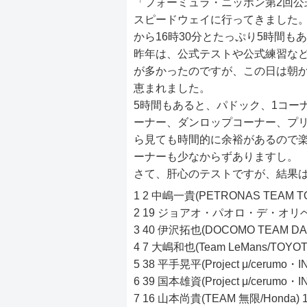
「フォーミュラ・ニッポン第2回公式
スピードウェイに行ってきました。20
から16時30分とたっぷり5時間も
昨年は、公式テストや公式練習な
が多かったのですが、この日は朝
恵まれました。
5時間もあると、パドック、1コー
ーナー、ダンロップコーナー、プリ
ら見ても時間的に余裕があるので
ーナーも少なからずありますし。
さて、肝心のテストですが、結果
1 2 中嶋一貴(PETRONAS TEAM TOM
2 19 ジョアオ・パオロ・デ・オリベイラ(T
3 40 伊沢拓也(DOCOMO TEAM DAND
4 7 大嶋和也(Team LeMans/TOYOTA
5 38 平手晃平(Project μ/cerumo・I
6 39 国本雄資(Project μ/cerumo・I
7 16 山本尚貴(TEAM 無限/Honda) 1