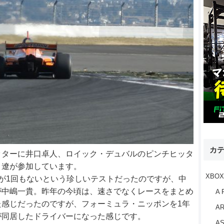
カ
ッターに井口卓人、ロイック・デュバルのピンチヒッタ
目遼が参加しています。
XBOX
が1回もないという珍しいテストだったのですが、中
が中嶋一貴。昨年の今頃は、速さでなくレースをまとめ
A 
感じだったのですが、フォーミュラ・ニッポンを1年
AR
が同居したドライバーになった感じです。
AS