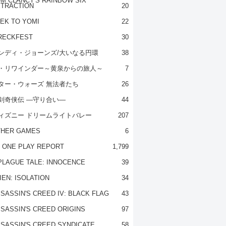
M CLANCY'S RAINBOW SIX
TRACTION
20
EK TO YOMI
22
RECKFEST
30
ンディ・ジョーンズ/大いなる円環
38
・リワインダー～黄泉からの旅人～
7
ター・ウォーズ 無法者たち
26
剣奇侠伝 ―守り合い―
44
ィズニー ドリームライトバレー
207
THER GAMES
6
 ONE PLAY REPORT
1,799
PLAGUE TALE: INNOCENCE
39
IEN: ISOLATION
34
SASSIN'S CREED IV: BLACK FLAG
43
SASSIN'S CREED ORIGINS
97
SASSIN'S CREED SYNDICATE
58