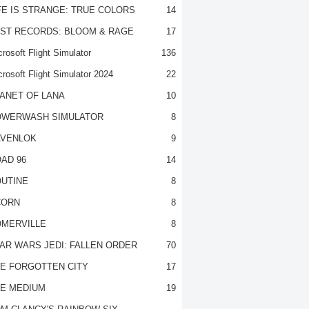
FE IS STRANGE: TRUE COLORS
14
ST RECORDS: BLOOM & RAGE
17
rosoft Flight Simulator
136
crosoft Flight Simulator 2024
22
ANET OF LANA
10
OWERWASH SIMULATOR
8
VENLOK
9
AD 96
14
UTINE
8
CORN
8
MERVILLE
8
AR WARS JEDI: FALLEN ORDER
70
E FORGOTTEN CITY
17
E MEDIUM
19