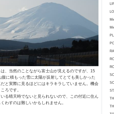
LI
LO
Mic
Mi
PL
P
RA
RO
RO
は、当然のことながら富士山が見えるのですが、15
S
の山腹に積もった雪に太陽が反射してとても美しかった
SO
真だと実際に見るほどにはキラキラしていません。機会
ところです。
ST
ている晴天時でないと見られないので、この付近に住ん
TH
出くわすのは難しいかもしれません。
TH