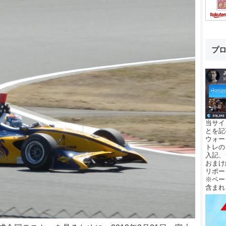
プ
当サイ
とを記
ウォー
トレの
入記、
おまけ
リポー
※ペー
含まれ