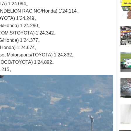
A) 1’24.094。
ELION RACING/Honda) 1’24.114。
OTA) 1’24.249。
Honda) 1’24.290。
M’S/TOYOTA) 1’24.342。
Honda) 1’24.377。
onda) 1’24.674。
t Motorsports/TOYOTA) 1’24.832。
CO/TOYOTA) 1’24.892。
6.215。