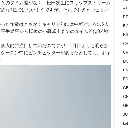
ラとのタイム差がなく、松田次生にスリップストリーム
AT
的な1位ではないようですが、それでもチャンピオン
BE
った年齢はともかくキャリア的には中堅どころの3人
BO
平手晃平から13位の小暮卓史までのタイム差は0.4秒
BR
CA
個人的に注目していたのですが、1日目よりも明らか
、シーズン中にピンチヒッターがあったとしても、ポイ
CR
す。
D
ES
FO
GE
GH
GR
JU
La