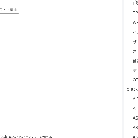
TO
EX
スト・富士
TR
W
イ
ザ
ス
仙
デ
O
XBOX
A 
AL
AS
AS
記事をSNSにシェアする
AS