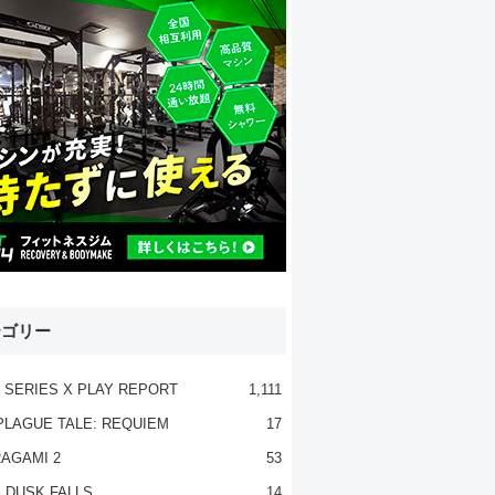
テゴリー
 SERIES X PLAY REPORT
1,111
PLAGUE TALE: REQUIEM
17
AGAMI 2
53
 DUSK FALLS
14