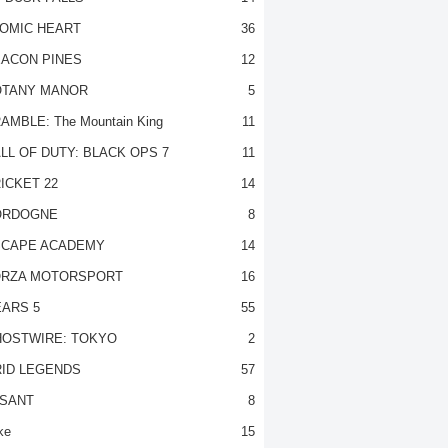
OMIC HEART
36
ACON PINES
12
TANY MANOR
5
AMBLE: The Mountain King
11
LL OF DUTY: BLACK OPS 7
11
ICKET 22
14
ORDOGNE
8
CAPE ACADEMY
14
RZA MOTORSPORT
16
ARS 5
55
OSTWIRE: TOKYO
2
ID LEGENDS
57
SANT
8
ke
15