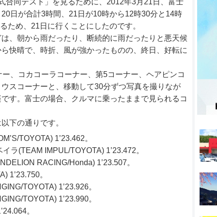
合同テスト」を見るために、2012年3月21日、富士
日が合計3時間、21日が10時から12時30分と14時
あるため、21日に行くことにしたのです。
どは、朝から雨だったり、断続的に雨だったりと悪天候
から快晴で、時折、風が強かったものの、終日、好転に
ナー、コカコーラコーナー、第5コーナー、ヘアピンコ
ウスコーナーと、移動して30分ずつ写真を撮りなが
楽です。富士の場合、クルマに乗ったままで見られるコ
は以下の通りです。
’S/TOYOTA) 1’23.462。
EAM IMPUL/TOYOTA) 1’23.472。
ELION RACING/Honda) 1’23.507。
) 1’23.750。
NGING/TOYOTA) 1’23.926。
NGING/TOYOTA) 1’23.990。
’24.064。