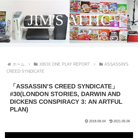
JIM'S ATTIC
ホーム
XBOX ONE PLAY REPORT
ASSASSIN'S
CREED SYNDICATE
「ASSASSIN’S CREED SYNDICATE」
#30(LONDON STORIES, DARWIN AND
DICKENS CONSPIRACY 3: AN ARTFUL
PLAN)
2018.09.04
2021.05.06