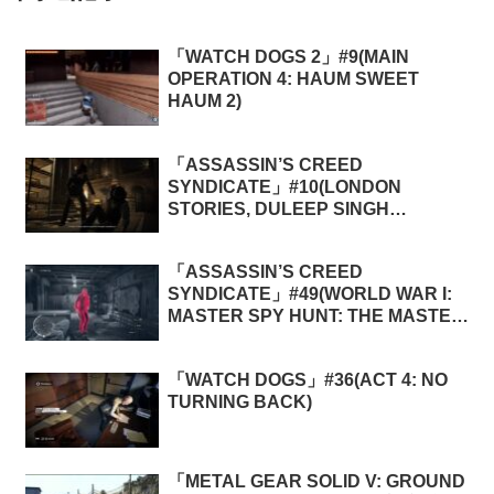
「WATCH DOGS 2」#9(MAIN
OPERATION 4: HAUM SWEET
HAUM 2)
「ASSASSIN’S CREED
SYNDICATE」#10(LONDON
STORIES, DULEEP SINGH
MEMORIES 3: STEALING FROM
THE POOR)
「ASSASSIN’S CREED
SYNDICATE」#49(WORLD WAR I:
MASTER SPY HUNT: THE MASTER
SPY)
「WATCH DOGS」#36(ACT 4: NO
TURNING BACK)
「METAL GEAR SOLID V: GROUND