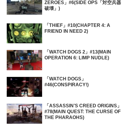
ZEROES」#6(SIDE OPS「対空兵器
破壊」)
「THIEF」#10(CHAPTER 4: A
FRIEND IN NEED 2)
「WATCH DOGS 2」#13(MAIN
OPERATION 6: LIMP NUDLE)
「WATCH DOGS」
#46(CONSPIRACY!)
「ASSASSIN’S CREED ORIGINS」
#78(MAIN QUEST: THE CURSE OF
THE PHARAOHS)