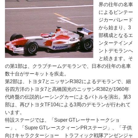
界の往年の名車
によるビンテー
ジカーパレード
から始まり、3
部構成となるエ
ンターテインメ
ントデモランへ
と続きます。そ
の第1部は、クラブチームデモランで、日本の往年の名車
数十台がサーキットを疾走。
第2部は、トヨタ7とニッサンR382によるデモランで、細
谷四方洋のトヨタ7と高橋国光のニッサンR382が1960年
代終盤の伝説的レーシングカーによるバトルを演出。第3
部は、再びトヨタTF104による3周のデモランが行われて
います。
特設ステージでは、「Super GTレーサートークショ
ー」、「Supre GTレースクィーンPRステージ」、「子供
向けキャラクターショー トラフィック戦隊アンゼンジャ