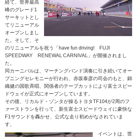
経て、世界最高
峰のグレード1
サーキットとし
てリニューアル
オープンしまし
た。そして、そ
のリニューアルを祝う「have fun driving! FUJI
SPEEDWAY RENEWAL CARNIVAL」が開催されまし
た。
同カーニバルは、マーチングバンド演奏に引き続いてオー
プニングセレモニーが行われ、赤坂泰彦の司会のもと、錦
織健の国歌斉唱、関係者のテープカットにより富士スピー
ドウェイが正式にオープンしています。
その後、リカルド・ゾンタが操るトヨタTF104が2周のフ
ァーストランを行って、新生富士スピードウェイに豪快な
F1サウンドを轟かせ、公式な走り初めがなされていま
す。
イベントは、世