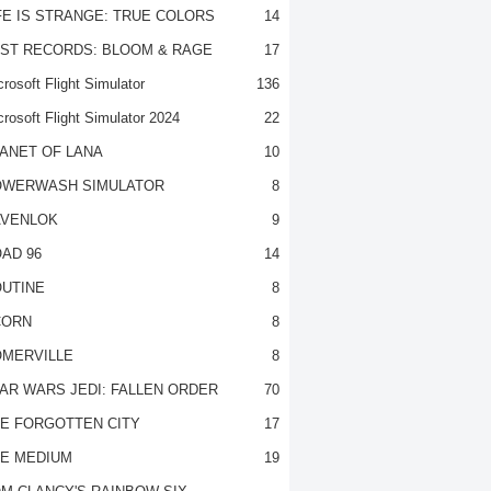
FE IS STRANGE: TRUE COLORS
14
ST RECORDS: BLOOM & RAGE
17
rosoft Flight Simulator
136
crosoft Flight Simulator 2024
22
ANET OF LANA
10
OWERWASH SIMULATOR
8
VENLOK
9
AD 96
14
UTINE
8
CORN
8
MERVILLE
8
AR WARS JEDI: FALLEN ORDER
70
E FORGOTTEN CITY
17
E MEDIUM
19