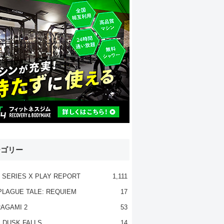
テゴリー
 SERIES X PLAY REPORT
1,111
PLAGUE TALE: REQUIEM
17
AGAMI 2
53
 DUSK FALLS
14