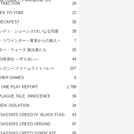
M CLANCY'S RAINBOW SIX
TRACTION
20
EK TO YOMI
22
RECKFEST
30
ンディ・ジョーンズ/大いなる円環
38
・リワインダー～黄泉からの旅人～
7
ター・ウォーズ 無法者たち
26
剣奇侠伝 ―守り合い―
44
ィズニー ドリームライトバレー
207
THER GAMES
6
 ONE PLAY REPORT
1,799
PLAGUE TALE: INNOCENCE
39
IEN: ISOLATION
34
SASSIN'S CREED IV: BLACK FLAG
43
SASSIN'S CREED ORIGINS
97
SASSIN'S CREED SYNDICATE
58