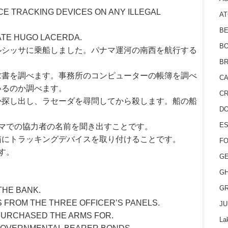
E TRACKING DEVICES ON ANY ILLEGAL
AT
BE
ATE HUGO LACERDA.
BO
ルシッサに乗船しました。パナマ運河の南西を航行する
BR
求書を調べます。事務所のコンピューターの帳簿を調べ
CA
いるのか調べます。
CR
か探し出し、ラセーダを尋問してから殺します。船の船
D
ES
マでの協力者の名前を聞き出すことです。
箱にトラッキングデバイスを取り付けることです。
FO
す。
GE
GH
GR
THE BANK.
 FROM THE THREE OFFICER’S PANELS.
JU
URCHASED THE ARMS FOR.
La