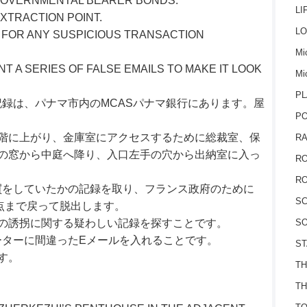
H GOVERNMENTAL BEARER BONDS.
LI
XTRACTION POINT.
LO
K FOR ANY SUSPICIOUS TRANSACTION
Mic
ANT A SERIES OF FALSE EMAILS TO MAKE IT LOOK
Mi
PL
録は、パナマ市内のMCASパナマ銀行にあります。屋
P
階に上がり、金庫室にアクセスするために総裁室、保
RA
の窓から中庭へ降り、入口左手の穴から出納室に入っ
RO
RO
買をしていたかの記録を取り、フランス政府のために
S
地点まで戻って脱出します。
の誘拐に関する疑わしい記録を探すことです。
SO
ーターに間違ったEメールを入れることです。
ST
す。
TH
TH