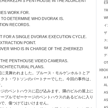
TO
O ZHERKEZHI’S PENTHOUSE IN THE ADJACENT
EX
TR
IES WORK FOR.
W
 TO DETERMINE WHO DVORAK IS.
TION RECORDS.
イ
ザ
 FOR A SINGLE DVORAK EXECUTION CYCLE.
ス
XTRACTION POINT.
仙
COVER WHO IS IN CHARGE OF THE ZHERKEZI
デ
P THE PENTHOUSE VIDEO CAMERAS.
O
ARCHITECTURAL PLANS.
XBOX
電に見舞われました。ブルース・モルゲンホルトとア
A 
ェクト・ワトソンのパートナーでした。今回の事件は、
す。
AL
ージのペントハウスに忍び込みます。隣のビルの屋上に
AS
ケーブルでゼーケージのペントハウスのあるビルに入り
AS
ので、傷つけてはいけません。
AS