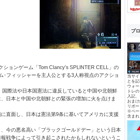
プ
ゲーム「Tom Clancy’s SPLINTER CELL」の
ム･フィッシャーを主人公とする3人称視点のアクショ
当サイ
とを記
ウォー
は、国際法や日本国憲法に違反していると中国や北朝鮮
トレの
入記、
は、日本と中国や北朝鮮との緊張の増加に火を点けま
おまけ
リポー
※ペー
に直面し、日本は憲法第9条に基いてアメリカに支援
含まれ
と、今の悪名高い「ブラックゴールドデー」という日本
情報戦争によって引き起こされたかもしれないというこ