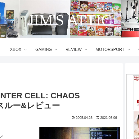
JIM'S ATTIC
XBOX
GAMING
REVIEW
MOTORSPORT
LINTER CELL: CHAOS
クスルー&レビュー
2005.04.26
2021.05.06
ン