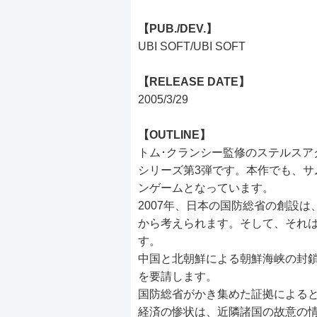
【PUB./DEV.】
UBI SOFT/UBI SOFT
【RELEASE DATE】
2005/3/29
【OUTLINE】
トム･クランシー監修のステルスアクション
シリーズ第3弾です。本作でも、サ
ンゲームとなっています。
2007年、日本の国防総省の創設
から考えられます。そして、それ
す。
中国と北朝鮮による朝鮮海峡の封鎖
を要請します。
国防総省がかき集めた証拠による
経済の惨状は、近隣諸国の故意の