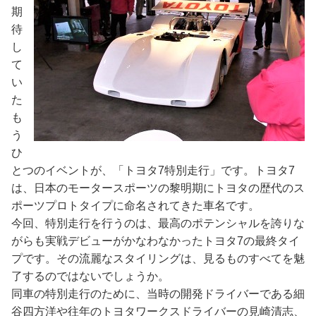
期
待
し
て
い
た
も
う
ひ
とつのイベントが、「トヨタ7特別走行」です。トヨタ7
は、日本のモータースポーツの黎明期にトヨタの歴代のス
ポーツプロトタイプに命名されてきた車名です。
今回、特別走行を行うのは、最高のポテンシャルを誇りな
がらも実戦デビューがかなわなかったトヨタ7の最終タイ
プです。その流麗なスタイリングは、見るものすべてを魅
了するのではないでしょうか。
同車の特別走行のために、当時の開発ドライバーである細
谷四方洋や往年のトヨタワークスドライバーの見崎清志、