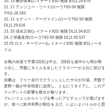
20. 15 檜井保孝(レイナード93D 無限 BS)1.24.678
21. 17 アンソニー・リード(ローラT93-50 無限
YH)1.26.183
22. 11 エディー・アーヴァイン(ローラT92-50 無限
DL)1.29.616
23. 33 清水正智(レイナード92D 無限 DL)1.34.815
24. 2 伊藤直澄(ローラT92-50 無限 DL)1.50.537
25 25 ロス・チーヴァー(レイナード93D 無限 BS)ノータ
イム
台風の余波で予選1回目は中止。2回目も途中から雨が降
り出し、序盤にタイムを出したドライバーが上位に並びま
す。
決勝は、フリー走行でクラッシュしたサロが欠場。序盤で
星野一義が中谷明彦に追突し、ともにリタイアし、このア
クシデントの影響を数台が被ります。
フレンツェンからトップを奪ったアピチェッラが逃げます
が、徐々に鈴木利男が順位を上げ、いよいよバトルかと思