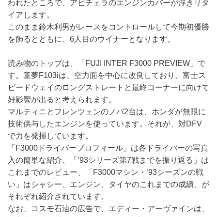
われたところで、アピチェラのエンジンカバーが浮きリタ
イアします。
このまま鈴木利男がレースをコントロールして今期初優勝
を飾るとともに、6人目のウイナーとなります。
読み物のトップは、「FUJI INTER F3000 PREVIEW」で
す。童夢F103iは、空力面を中心に改良しており、富士ス
ピードウェイのロングストレートと最終コーナーに向けて
好影響が出ると考えられます。
マルティニとフレンツェンのノバ2台は、ホンダが無限に
技術供与したエンジンを使っています。それが、対DFV
で力を発揮しています。
「F3000ドライバープロフィール」は各ドライバーの写真
入の簡単な紹介、「’93シリーズ第7戦までを振り返る」は
これまでのレビュー、「F3000マシン・’93シーズンの戦
い」はシャシー、エンジン、タイヤのこれまでの成績、が
それぞれ紹介されています。
なお、コスモ石油の広告で、エディー・アーヴァインは、