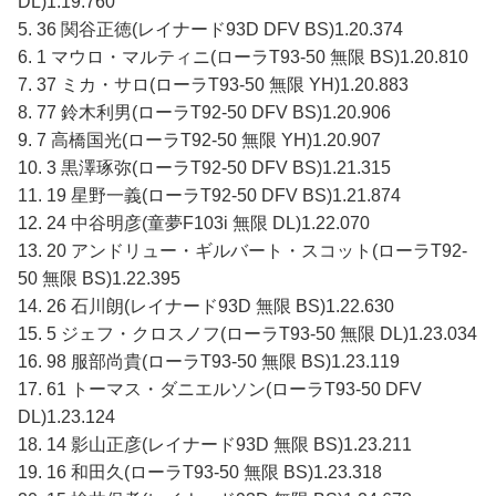
DL)1.19.760
5. 36 関谷正徳(レイナード93D DFV BS)1.20.374
6. 1 マウロ・マルティニ(ローラT93-50 無限 BS)1.20.810
7. 37 ミカ・サロ(ローラT93-50 無限 YH)1.20.883
8. 77 鈴木利男(ローラT92-50 DFV BS)1.20.906
9. 7 高橋国光(ローラT92-50 無限 YH)1.20.907
10. 3 黒澤琢弥(ローラT92-50 DFV BS)1.21.315
11. 19 星野一義(ローラT92-50 DFV BS)1.21.874
12. 24 中谷明彦(童夢F103i 無限 DL)1.22.070
13. 20 アンドリュー・ギルバート・スコット(ローラT92-
50 無限 BS)1.22.395
14. 26 石川朗(レイナード93D 無限 BS)1.22.630
15. 5 ジェフ・クロスノフ(ローラT93-50 無限 DL)1.23.034
16. 98 服部尚貴(ローラT93-50 無限 BS)1.23.119
17. 61 トーマス・ダニエルソン(ローラT93-50 DFV
DL)1.23.124
18. 14 影山正彦(レイナード93D 無限 BS)1.23.211
19. 16 和田久(ローラT93-50 無限 BS)1.23.318