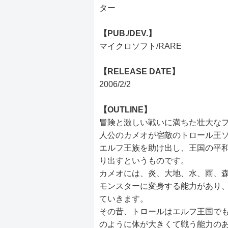
ター
【PUB./DEV.】
マイクロソフト/RARE
【RELEASE DATE】
2006/2/2
【OUTLINE】
冒険と激しい戦いに満ちた壮大な
人公のカメオが宿敵のトロール王
エルフ王族を助け出し、王国の平
り出すというものです。
カメオには、炎、大地、水、雨、森
モンスターに変身する能力があり
ていきます。
その昔、トロールはエルフ王国で
のように体が大きくて戦う能力の