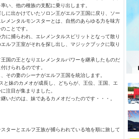
を率い、他の種族の支配に乗り出します。
探しに出かけていたソロン王がエルフ王国に戻り、ソー
エレメンタルモンスターとは、自然のあらゆる力を味方
ーのことです。
勢力に捕らわれ、エレメンタルスピリットとなって散り
のエルフ王室がそれを探し出し、マジックブックに取り
フ王国の王となりエレメンタルパワーを継承したものだ
に付けられるのです。
し、その妻のシーナがエルフ王国を統治します。
スと妹のカメオが成長し、どちらが、王位、王国、エ
かに注目が集まりました。
け継いだのは、妹であるカメオだったのです・・・。
ンスターとエルフ王族が捕らわれている地を順に旅して