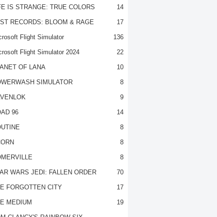
FE IS STRANGE: TRUE COLORS
14
ST RECORDS: BLOOM & RAGE
17
rosoft Flight Simulator
136
crosoft Flight Simulator 2024
22
ANET OF LANA
10
OWERWASH SIMULATOR
8
VENLOK
9
AD 96
14
UTINE
8
CORN
8
MERVILLE
8
AR WARS JEDI: FALLEN ORDER
70
E FORGOTTEN CITY
17
E MEDIUM
19