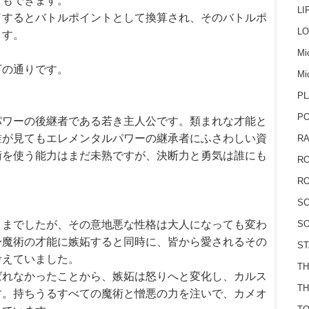
ともできます。
LI
了するとバトルポイントとして換算され、そのバトルポ
LO
ます。
Mic
下の通りです。
Mi
PL
P
パワーの後継者である若き主人公です。類まれな才能と
誰が見てもエレメンタルパワーの継承者にふさわしい資
RA
術を使う能力はまだ未熟ですが、決断力と勇気は誰にも
RO
RO
S
ままでしたが、その意地悪な性格は大人になっても変わ
SO
身魔術の才能に嫉妬すると同時に、皆から愛されるその
ST
考えていました。
TH
ばれなかったことから、嫉妬は怒りへと変化し、カルス
TH
す。持ちうるすべての魔術と憎悪の力を注いで、カメオ