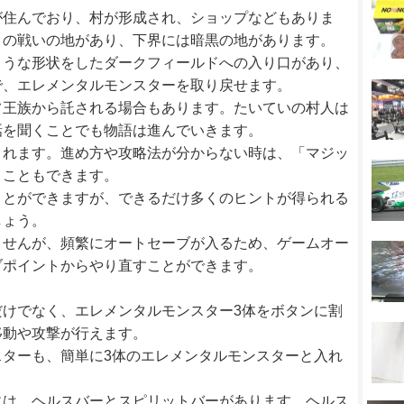
が住んでおり、村が形成され、ショップなどもありま
との戦いの地があり、下界には暗黒の地があります。
ような形状をしたダークフィールドへの入り口があり、
で、エレメンタルモンスターを取り戻せます。
フ王族から託される場合もあります。たいていの村人は
話を聞くことでも物語は進んでいきます。
されます。進め方や攻略法が分からない時は、「マジッ
くこともできます。
ことができますが、できるだけ多くのヒントが得られる
しょう。
ませんが、頻繁にオートセーブが入るため、ゲームオー
ブポイントからやり直すことができます。
けでなく、エレメンタルモンスター3体をボタンに割
移動や攻撃が行えます。
ターも、簡単に3体のエレメンタルモンスターと入れ
には、ヘルスバーとスピリットバーがあります。ヘルス