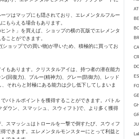
AT
ルーツはマップにも隠されており、エレメンタルフルー
BE
礼にもらえる場合もあります。
BO
のヒント」を買えば、ショップの横の瓦版でエレメンタ
BR
見ることができます。
(ショップでの買い物)が早いため、積極的に買ってお
CA
CR
D
アイもあります。クリスタルアイは、持つ者の潜在能力
ES
(回復力)、ブルー(精神力)、グレー(防御力)、レッド
だし、それらと対極にある能力は少し低下してしまいま
FO
GE
とでバトルポイントを獲得することができます。バトル
GH
クダウン、スマッシュ、スウィフト)で、より多く獲得
GR
び、スマッシュはトロールを一撃で倒すたび、スウィフ
JU
獲得できます。エレメンタルモンスターにとって利益と
La