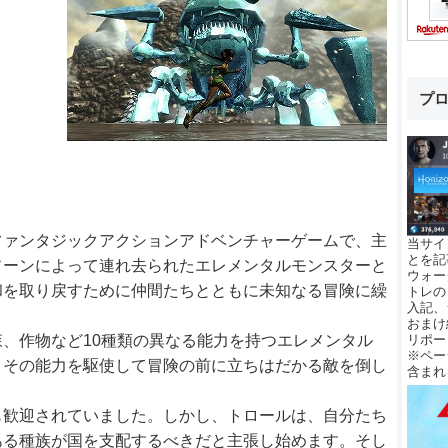
プ
ファンタジックアクションアドベンチャーゲームで、主
当サイ
とを記
ソーンによって連れ去られたエレメンタルモンスターと
ウォー
和を取り戻すために仲間たちとともに未知なる冒険に繰
トレの
入記、
おまけ
、作物など10種類の異なる能力を持つエレメンタル
リポー
※ペー
、その能力を駆使して冒険の前に立ちはだかる敵を倒し
含まれ
も歓迎されていました。しかし、トロールは、自分たち
ある種族が国を支配するべきだと主張し始めます。そし