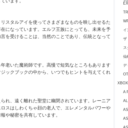
TO
しています。
EX
TR
W
クリスタルアイを使ってさまざまなものを映し出せるた
存在になっています。エルフ王族にとっても、未来を予
イ
助言を受けることは、当然のことであり、伝統となって
ザ
ス
仙
る年老いた魔術師です。高慢で短気なところもあります
デ
マジックブックの中から、いつでもヒントを与えてくれ
O
XBOX
A 
えられ、遠く離れた聖堂に幽閉されています。レーニア
AL
エロスはしわくちゃ顔の老人で、エレメンタルパワーや
AS
情報や秘密を共有しています。
AS
AS