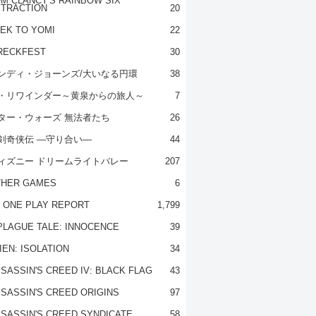
M CLANCY'S RAINBOW SIX
TRACTION
20
EK TO YOMI
22
RECKFEST
30
ンディ・ジョーンズ/大いなる円環
38
・リワインダー～黄泉からの旅人～
7
ター・ウォーズ 無法者たち
26
剣奇侠伝 ―守り合い―
44
ィズニー ドリームライトバレー
207
THER GAMES
6
 ONE PLAY REPORT
1,799
PLAGUE TALE: INNOCENCE
39
IEN: ISOLATION
34
SASSIN'S CREED IV: BLACK FLAG
43
SASSIN'S CREED ORIGINS
97
SASSIN'S CREED SYNDICATE
58