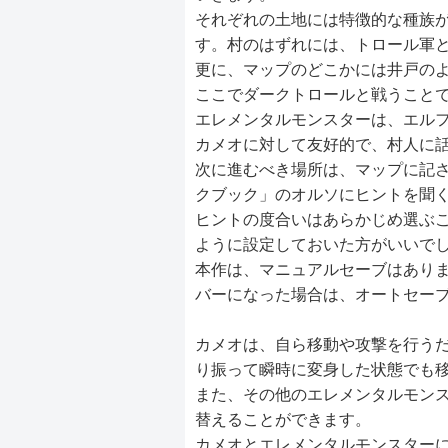
それぞれの土地には特徴的な種族
す。村のはずれには、トロール軍
更に、マップのどこかには井戸の
ここでダークトロールと戦うこと
エレメンタルモンスターは、エル
カメオに対して友好的で、村人に
次に進むべき場所は、マップに記
クブック」のオルソにヒントを聞
ヒントの度合いはあらかじめ選ぶ
ように設定しておいた方がいいで
本作は、マニュアルセーブはあり
バーになった場合は、オートセー
カメオは、自ら移動や攻撃を行うだ
り振って瞬時に変身した状態でも
また、その他のエレメンタルモンス
替えることができます。
カメオとエレメンタルモンスター