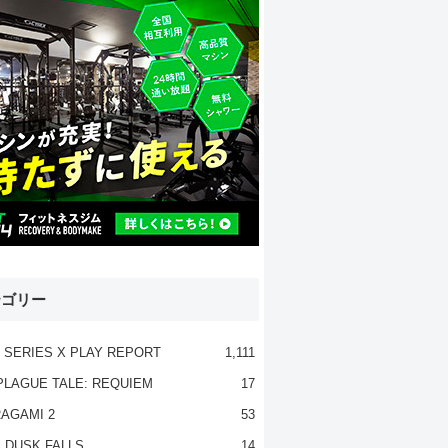
テゴリー
 SERIES X PLAY REPORT
1,111
PLAGUE TALE: REQUIEM
17
AGAMI 2
53
 DUSK FALLS
14