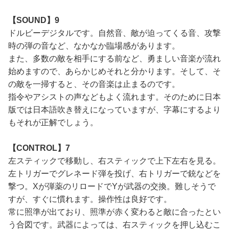
【SOUND】9
ドルビーデジタルです。自然音、敵が迫ってくる音、攻撃
時の弾の音など、なかなか臨場感があります。
また、多数の敵を相手にする前など、勇ましい音楽が流れ
始めますので、あらかじめそれと分かります。そして、そ
の敵を一掃すると、その音楽は止まるのです。
指令やアシストの声などもよく流れます。そのために日本
版では日本語吹き替えになっていますが、字幕にするより
もそれが正解でしょう。
【CONTROL】7
左スティックで移動し、右スティックで上下左右を見る。
左トリガーでグレネード弾を投げ、右トリガーで銃などを
撃つ。Xが弾薬のリロードでYが武器の交換。難しそうで
すが、すぐに慣れます。操作性は良好です。
常に照準が出ており、照準が赤く変わると敵に合ったとい
う合図です。武器によっては、右スティックを押し込むこ