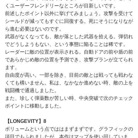
くユーザーフレンドリーなところが目新しいです。
前述したポイント以外に挙げてみましょう。攻撃を受けて
シールドが減ってもすぐに回復する。死にそうになりなが
ら進む必要はないのです。
武器がなくなっても、敵が落とした武器を拾える。弾切れ
でどうしようもない、という事態に陥ることは稀です。
レーダーに敵の位置が表示される。自動ドアの前や盾の前
であらかじめ敵の位置を予測でき、攻撃プランが立てられ
ます。
自由度が高い。一部を除き、目前の敵とは戦っても戦わな
くても構いません。私は、なかなか進めない時、敵の上を
戦闘機で通過しました。
また、珍しく弾薬数が苦しい時、中央突破で次のチェック
ポイントに移動しました。
【LONGEVITY】8
ボリュームという点でははまずまずです。グラフィックの
項目でもふれましたが、本作はマップを使い回していま