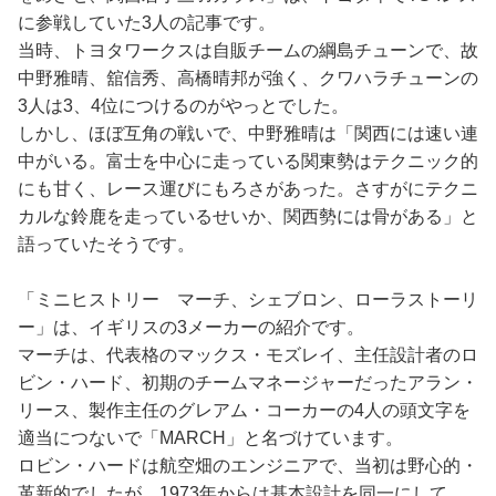
に参戦していた3人の記事です。
当時、トヨタワークスは自販チームの綱島チューンで、故
中野雅晴、舘信秀、高橋晴邦が強く、クワハラチューンの
3人は3、4位につけるのがやっとでした。
しかし、ほぼ互角の戦いで、中野雅晴は「関西には速い連
中がいる。富士を中心に走っている関東勢はテクニック的
にも甘く、レース運びにもろさがあった。さすがにテクニ
カルな鈴鹿を走っているせいか、関西勢には骨がある」と
語っていたそうです。
「ミニヒストリー マーチ、シェブロン、ローラストーリ
ー」は、イギリスの3メーカーの紹介です。
マーチは、代表格のマックス・モズレイ、主任設計者のロ
ビン・ハード、初期のチームマネージャーだったアラン・
リース、製作主任のグレアム・コーカーの4人の頭文字を
適当につないで「MARCH」と名づけています。
ロビン・ハードは航空畑のエンジニアで、当初は野心的・
革新的でしたが、1973年からは基本設計を同一にして