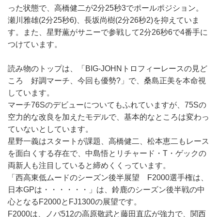
った状態で、高橋健二が2分25秒3でポールポジション。
瀬川雅雄(2分25秒6)、長坂尚樹(2分26秒2)を抑えていま
す。また、星野薫がサニーで参戦して2分26秒6で4番手に
つけています。
読み物のトップは、「BIG-JOHNトロフィーレースの見ど
ころ 好調マーチ、今回も優勢?」で、桑島正美を本命視
しています。
マーチ76Sのデビューについてもふれていますが、75Sの
空力的な改良を加えたモデルで、基本的なところは変わっ
ていないとしています。
星野一義はスタートが課題、高橋健二、松本恵二もレース
を面白くする存在で、中島悟とリチャード・T・ゲックの
両新人も注目していると締めくくっています。
「西高東低ムードのシーズン後半展望 F2000選手権は、
日本GPは・・・・・・」は、鈴鹿のシーズン後半戦の中
心となるF2000とFJ1300の展望です。
F2000は、ノバ512の高原敬武と藤田直広が強力で、関西