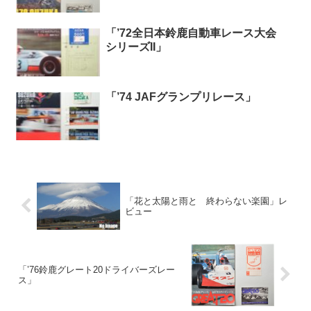
「’72全日本鈴鹿自動車レース大会
シリーズII」
「’74 JAFグランプリレース」
「花と太陽と雨と 終わらない楽園」レ
ビュー
「’76鈴鹿グレート20ドライバーズレー
ス」