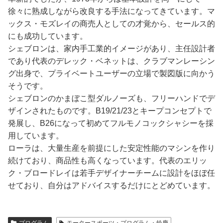
徐々に熟成しながら改良する手法になってきています。マ
ックス・モズレイの商売人としての才覚から、セールス的
にも成功しています。
シェブロンは、家内手工業的イメージがあり、主任設計者
であり代表のデレック・ベネットは、クラブマンレーシン
グ出身で、プライベートユーザーの立場で製図版に向かう
そうです。
シェブロンのかまぼこ型ダルノーズも、フリーハンドでデ
ザインされたものです。B19/21/23とキープコンセプトで
発展し、B26になって初めてフルモノコックシャシーを採
用しています。
ローラは、大量生産を前提にした安定性能のマシンを作り
続けており、商品性も高くなっています。代表のエリッ
ク・ブロードレイは若手デザイナーチームに設計をほぼ任
せており、自分はアドバイスするだけにとどめています。
プログラム
モータースポーツ・プログラム・鈴鹿