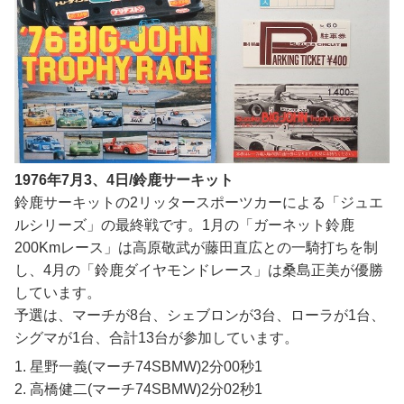
1976年7月3、4日/鈴鹿サーキット
鈴鹿サーキットの2リッタースポーツカーによる「ジュエ
ルシリーズ」の最終戦です。1月の「ガーネット鈴鹿
200Kmレース」は高原敬武が藤田直広との一騎打ちを制
し、4月の「鈴鹿ダイヤモンドレース」は桑島正美が優勝
しています。
予選は、マーチが8台、シェブロンが3台、ローラが1台、
シグマが1台、合計13台が参加しています。
1. 星野一義(マーチ74SBMW)2分00秒1
2. 高橋健二(マーチ74SBMW)2分02秒1