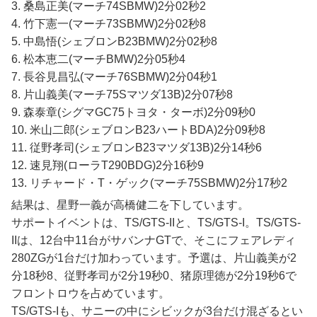
3. 桑島正美(マーチ74SBMW)2分02秒2
4. 竹下憲一(マーチ73SBMW)2分02秒8
5. 中島悟(シェブロンB23BMW)2分02秒8
6. 松本恵二(マーチBMW)2分05秒4
7. 長谷見昌弘(マーチ76SBMW)2分04秒1
8. 片山義美(マーチ75Sマツダ13B)2分07秒8
9. 森泰章(シグマGC75トヨタ・ターボ)2分09秒0
10. 米山二郎(シェブロンB23ハートBDA)2分09秒8
11. 従野孝司(シェブロンB23マツダ13B)2分14秒6
12. 速見翔(ローラT290BDG)2分16秒9
13. リチャード・T・ゲック(マーチ75SBMW)2分17秒2
結果は、星野一義が高橋健二を下しています。
サポートイベントは、TS/GTS-IIと、TS/GTS-I。TS/GTS-
IIは、12台中11台がサバンナGTで、そこにフェアレディ
280ZGが1台だけ加わっています。予選は、片山義美が2
分18秒8、従野孝司が2分19秒0、猪原理徳が2分19秒6で
フロントロウを占めています。
TS/GTS-Iも、サニーの中にシビックが3台だけ混ざるとい