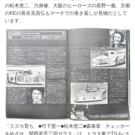
の松本恵二、力身修、大阪のヒーローズの星野一義、京都
のKEの長谷見昌弘もマーチでの巻き返しが見物だとして
います。
「スズカ育ち ■竹下憲一■松本恵二■森泰章 チェッカー
をめざせ、関西若手三羽ガラス」は、トヨタ車でTS-Iレス