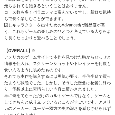
走らされても飽きるということはありません。
コース数も多くバラエティに富んでいますし、新鮮な気持
ちで長く楽しむことができます。
隠しキャラクターを出すためのAdvancedは難易度が高
く、これもゲームの楽しみのひとつと考えている人ならよ
り長くたっぷりと遊べることでしょう。
【OVERALL】9
アメリカのゲームサイトで本作を見つけた時からせっせと
情報を仕入れ、スクリーンショットやトレイラーを何度も
食い入るように眺めたものです。
それでも本作を購入するには勇気が要り、半信半疑で買っ
たような状態でした。しかし、そうした懸念は杞憂に終わ
り、予想以上に素晴らしい内容に驚かされました。
単に奇をてらっただけのカルトゲームではなく、ゲームと
してきちんと成り立っているところがすごいです。アメリ
カのメーカー、ユーザー双方の奥の深さを感じさせられず
にはいられません。