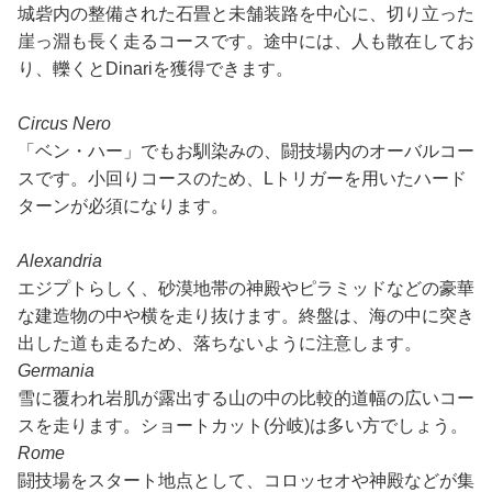
城砦内の整備された石畳と未舗装路を中心に、切り立った
崖っ淵も長く走るコースです。途中には、人も散在してお
り、轢くとDinariを獲得できます。
Circus Nero
「ベン・ハー」でもお馴染みの、闘技場内のオーバルコー
スです。小回りコースのため、Lトリガーを用いたハード
ターンが必須になります。
Alexandria
エジプトらしく、砂漠地帯の神殿やピラミッドなどの豪華
な建造物の中や横を走り抜けます。終盤は、海の中に突き
出した道も走るため、落ちないように注意します。
Germania
雪に覆われ岩肌が露出する山の中の比較的道幅の広いコー
スを走ります。ショートカット(分岐)は多い方でしょう。
Rome
闘技場をスタート地点として、コロッセオや神殿などが集