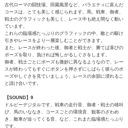
古代ローマの闘技場、田園風景など、バラエティに富んだ
コースは、とても美しく感じられます。馬、戦車、御者、
戦士のグラフィックも美しく、レース中も絶え間なく動い
ています。
これらの臨場感たっぷりのグラフィックの中、敵との駆け
引きやレースをより一層楽しむことができます。
また、レースが終わった後、御者と戦士が、勝てば喜びの
ポーズを取り、負ければ悔しがるしぐさをします。
御者、戦士ごとにポーズも微妙に異なるようなので、レー
スが終わってもすぐにボタンを押さずにしばらく彼らのポ
ーズやしぐさを見ていましょう。レースの余韻に浸れるこ
と請け合いです。
【SOUND】9
ドルビーデジタルです。戦車の走行音、御者・戦士の雄叫
び、馬のいななき、コースごとの環境音、観客のざわめ
き、敵車が迫ってくる音、など、これまた臨場感たっぷり
です。