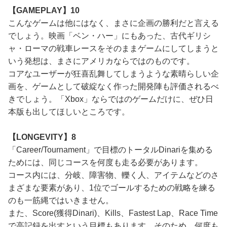
【GAMEPLAY】10
こんなゲームは他にはなく、まさに企画の勝利だと言える
でしょう。映画「ベン・ハー」にもあった、古代ギリシ
ャ・ローマの戦車レースをそのままゲームにしてしまうと
いう発想は、まさにアメリカならではのものです。
コアなユーザーが狂喜乱舞してしまうような素晴らしい企
画を、ゲームとして破綻なく作った開発陣も評価されるべ
きでしょう。「Xbox」ならではのゲームだけに、ぜひ日
本版も出してほしいところです。
【LONGEVITY】8
「Career/Tournament」で目標のトータルDinariを集める
ためには、同じコースを何度も走る必要があります。
コース内には、分岐、障害物、轢く人、アイテムなどのさ
まざまな要素があり、1位でゴールするための戦略を練る
のも一筋縄ではいきません。
また、Score(獲得Dinari)、Kills、Fastest Lap、Race Time
で高記録を出すという目標もあります。そのため、何度も