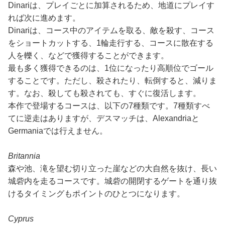
Dinariは、プレイごとに加算されるため、地道にプレイす
れば次に進めます。
Dinariは、コース中のアイテムを取る、敵を殺す、コース
をショートカットする、1輪走行する、コースに散在する
人を轢く、などで獲得することができます。
最も多く獲得できるのは、1位になったり高順位でゴール
することです。ただし、殺されたり、転倒すると、減りま
す。なお、殺しても殺されても、すぐに復活します。
本作で登場するコースは、以下の7種類です。7種類すべ
てに逆走はありますが、デスマッチは、Alexandriaと
Germaniaでは行えません。
Britannia
森や池、滝を望む切り立った崖などの大自然を抜け、長い
城砦内を走るコースです。城砦の開閉するゲートを通り抜
けるタイミングもポイントのひとつになります。
Cyprus