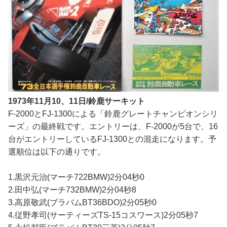
1973年11月10、11日/鈴鹿サーキット
F-2000とFJ-1300による「鈴鹿グレートチャンピオンシリ
ーズ」の最終戦です。エントリーは、F-2000が5台で、16
台がエントリーしているFJ-1300との混走になります。予
選順位は以下の通りです。
1.黒沢元治(マーチ722BMW)2分04秒0
2.田中弘(マーチ732BMW)2分04秒8
3.高原敬武(ブラバムBT36BDO)2分05秒0
4.従野孝司(サーティーズTS-15コスワース)2分05秒7