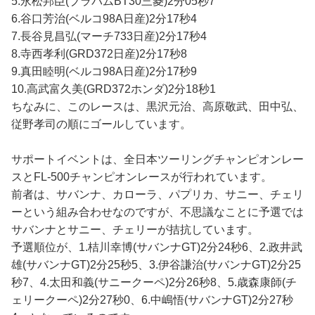
5.永松邦臣(ブラバムBT30三菱)2分05秒7
6.谷口芳治(ベルコ98A日産)2分17秒4
7.長谷見昌弘(マーチ733日産)2分17秒4
8.寺西孝利(GRD372日産)2分17秒8
9.真田睦明(ベルコ98A日産)2分17秒9
10.高武富久美(GRD372ホンダ)2分18秒1
ちなみに、このレースは、黒沢元治、高原敬武、田中弘、
従野孝司の順にゴールしています。
サポートイベントは、全日本ツーリングチャンピオンレー
スとFL-500チャンピオンレースが行われています。
前者は、サバンナ、カローラ、パプリカ、サニー、チェリ
ーという組み合わせなのですが、不思議なことに予選では
サバンナとサニー、チェリーが拮抗しています。
予選順位が、1.桔川幸博(サバンナGT)2分24秒6、2.政井武
雄(サバンナGT)2分25秒5、3.伊谷謙治(サバンナGT)2分25
秒7、4.太田和義(サニークーペ)2分26秒8、5.歳森康師(チ
ェリークーペ)2分27秒0、6.中嶋悟(サバンナGT)2分27秒