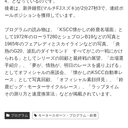
4、となっているのです。
後者は、新井鐘哲(マルチFJスズキ)が2分27秒3で、連続ポ
ールポジションを獲得しています。
プログラムの読み物は、「KSCC懐かしの鈴鹿名場面」と
して1972年のローラT280とシェブロンB19などの写真と
1965年のフェアレディとスカイラインなどの写真、「炎
熱のG20、波乱のダイヤモンド すべてがこの一戦にかけ
られる」としてシリーズの回顧と最終戦の展望、「出場選
手紹介」、「夢が、情熱が、明日のレースを盛り上げる」
としてオフィシャルの座談会、「懐かしのKSCC自動車レ
ース」として写真回顧、「オフィシャル素顔拝見」、「鈴
鹿ビッグ・モーターサイクルレース」、「ラップタイム
その測り方と速度換算法」などが掲載されています。
プログラム
モータースポーツ・プログラム・鈴鹿