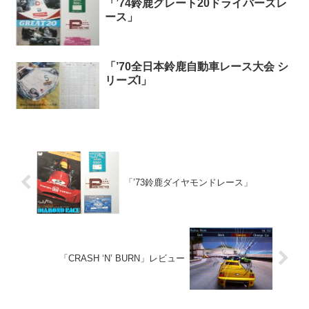
「’74鈴鹿グレート20ドライバーズレ
ース」
「’70全日本鈴鹿自動車レース大会 シ
リーズI」
「’73鈴鹿ダイヤモンドレース」
「CRASH ‘N’ BURN」レビュー