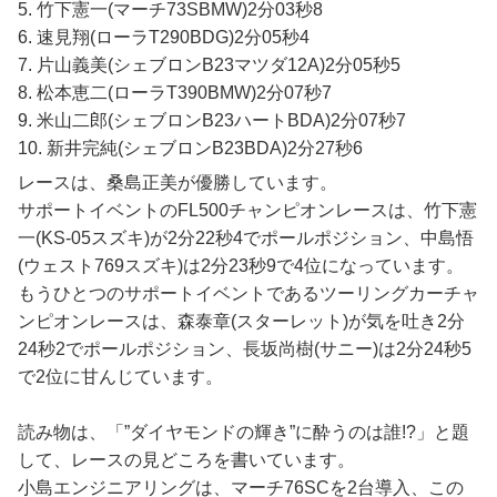
5. 竹下憲一(マーチ73SBMW)2分03秒8
6. 速見翔(ローラT290BDG)2分05秒4
7. 片山義美(シェブロンB23マツダ12A)2分05秒5
8. 松本恵二(ローラT390BMW)2分07秒7
9. 米山二郎(シェブロンB23ハートBDA)2分07秒7
10. 新井完純(シェブロンB23BDA)2分27秒6
レースは、桑島正美が優勝しています。
サポートイベントのFL500チャンピオンレースは、竹下憲
一(KS-05スズキ)が2分22秒4でポールポジション、中島悟
(ウェスト769スズキ)は2分23秒9で4位になっています。
もうひとつのサポートイベントであるツーリングカーチャ
ンピオンレースは、森泰章(スターレット)が気を吐き2分
24秒2でポールポジション、長坂尚樹(サニー)は2分24秒5
で2位に甘んじています。
読み物は、「”ダイヤモンドの輝き”に酔うのは誰!?」と題
して、レースの見どころを書いています。
小島エンジニアリングは、マーチ76SCを2台導入、この