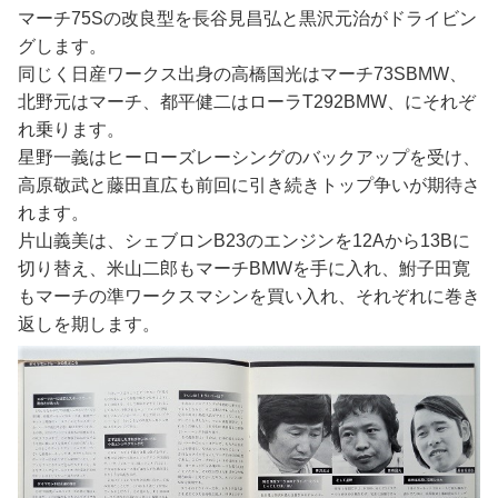
マーチ75Sの改良型を長谷見昌弘と黒沢元治がドライビン
グします。
同じく日産ワークス出身の高橋国光はマーチ73SBMW、
北野元はマーチ、都平健二はローラT292BMW、にそれぞ
れ乗ります。
星野一義はヒーローズレーシングのバックアップを受け、
高原敬武と藤田直広も前回に引き続きトップ争いが期待さ
れます。
片山義美は、シェブロンB23のエンジンを12Aから13Bに
切り替え、米山二郎もマーチBMWを手に入れ、鮒子田寛
もマーチの準ワークスマシンを買い入れ、それぞれに巻き
返しを期します。