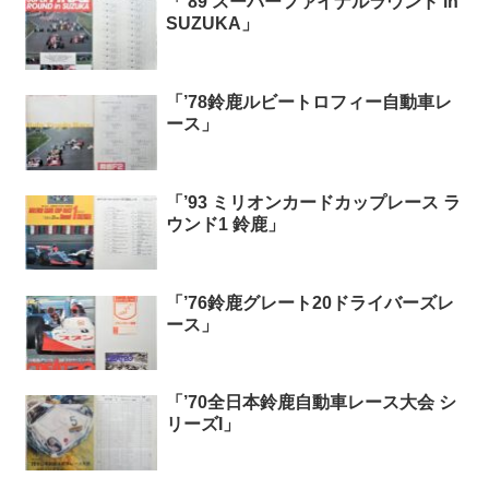
「’89 スーパーファイナルラウンド in
SUZUKA」
「’78鈴鹿ルビートロフィー自動車レ
ース」
「’93 ミリオンカードカップレース ラ
ウンド1 鈴鹿」
「’76鈴鹿グレート20ドライバーズレ
ース」
「’70全日本鈴鹿自動車レース大会 シ
リーズI」