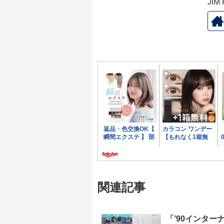
JI
関連記事
「’90インター