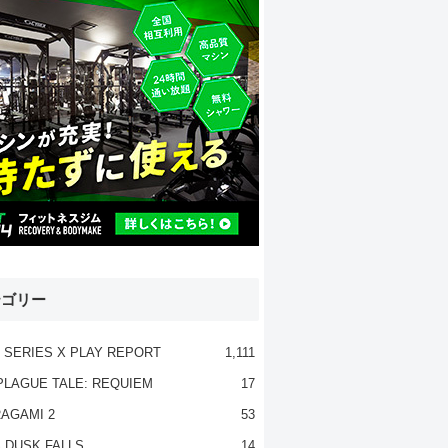
テゴリー
 SERIES X PLAY REPORT
1,111
PLAGUE TALE: REQUIEM
17
AGAMI 2
53
 DUSK FALLS
14