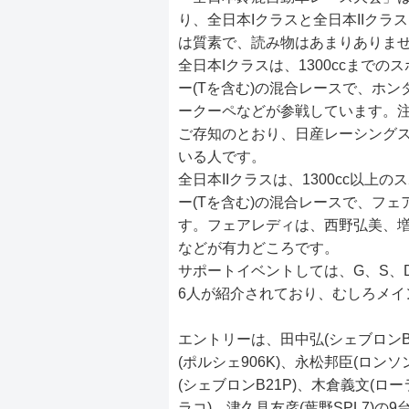
り、全日本Iクラスと全日本IIク
は質素で、読み物はあまりありま
全日本Iクラスは、1300ccまでの
ー(Tを含む)の混合レースで、ホン
ークーペなどが参戦しています。
ご存知のとおり、日産レーシング
いる人です。
全日本IIクラスは、1300cc以上
ー(Tを含む)の混合レースで、フェ
す。フェアレディは、西野弘美、
などが有力どころです。
サポートイベントしては、G、S、
6人が紹介されており、むしろメイ
エントリーは、田中弘(シェブロンB1
(ポルシェ906K)、永松邦臣(ロンソ
(シェブロンB21P)、木倉義文(ロー
ラコ)、津久見友彦(葉野SPL7)の9