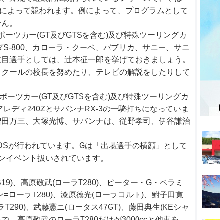
ラスによって競われます。例によって、プログラムとして
せん。
スポーツカー(GT及びGTSを含む)及び特殊ツーリングカ
ダS-800、カローラ・クーペ、パブリカ、サニー、サニ
注目選手としては、辻本征一郎を挙げておきましょう。
スクールの校長を努めたり、テレビの解説をしたりして
のスポーツカー(GT及びGTSを含む)及び特殊ツーリングカ
アレディ240ZとサバンナRX-3の一騎打ちになっていま
増田万三、大塚光博、サバンナは、従野孝司、伊谷謙治
DSが行われています。Gは「出場選手の横顔」として
ンイベント扱いされています。
9)、高原敬武(ローラT280)、ピーター・G・ベラミ
ン=ローラT280)、漆原徳光(ローラコルト)、鮒子田寛
ラT290)、武藤憲ニ(ロータス47GT)、藤田典生(KEシャ
台で、高原敬武のローラT280だけが3000ccと他車を