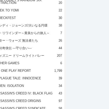
M CLANCY'S RAINBOW SIX
TRACTION
20
EK TO YOMI
22
RECKFEST
30
ンディ・ジョーンズ/大いなる円環
38
・リワインダー～黄泉からの旅人～
7
ター・ウォーズ 無法者たち
26
剣奇侠伝 ―守り合い―
44
ィズニー ドリームライトバレー
207
THER GAMES
6
 ONE PLAY REPORT
1,799
PLAGUE TALE: INNOCENCE
39
IEN: ISOLATION
34
SASSIN'S CREED IV: BLACK FLAG
43
SASSIN'S CREED ORIGINS
97
SASSIN'S CREED SYNDICATE
58