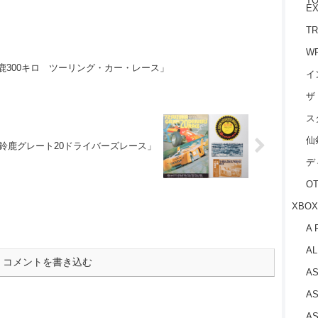
TO
EX
TR
W
鈴鹿300キロ ツーリング・カー・レース」
イ
ザ
ス
仙
72鈴鹿グレート20ドライバーズレース」
デ
O
XBOX
A 
AL
コメントを書き込む
AS
AS
AS