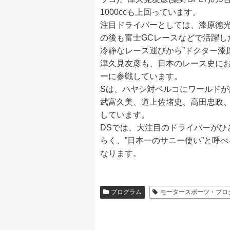
1000ccも上回っています。
注目ドライバーとしては、漆原徳
の後も富士GCレースなどで活躍し
冷静なレース運びから”ドクター漆
津久見友彦も、日本のレース史に
ーに参戦しています。
Sは、ハヤシ対ベルコにワールド
武富久美、道上佐堵史、高田忠政
しています。
DSでは、大注目のドライバーがひ
らく、”日本一のサニー使い”と呼
なります。
プログラム
モータースポーツ・プロ