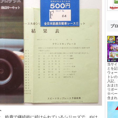
プ
当サイ
とを記
ウォー
トレの
入記、
おまけ
リポー
※ペー
含まれ
ト
は、鈴鹿で継続的に続けられているシリーズで、やは