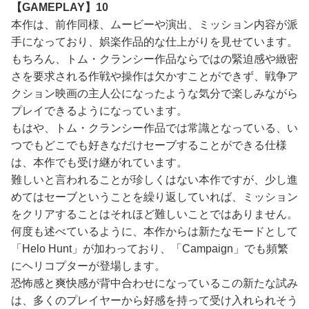
【GAMEPLAY】10
本作は、前作同様、ムービーや演出、ミッション内容が派
手になっており、娯楽作品的な仕上がりを見せています。
もちろん、トム・クランシー作品ならではの緊迫感や緻密
さを要求される作戦や操作は欠かすことができず、戦争ア
クション映画の主人公になったような気分で楽しみながら
プレイできるようになっています。
もはや、トム・クランシー作品では常識となっている、い
つでもどこでも好きなだけセーブすることができる仕様
は、本作でも受け継がれています。
難しいと言われることが珍しくはない本作ですが、少し進
めてはセーブということを繰り返していれば、ミッション
をクリアすることはそれほど難しいことではありません。
何度も述べているように、本作からは新たなモードとして
「Helo Hunt」が加わっており、「Campaign」でも頻繁
にヘリコプターが登場します。
恐怖感と爽快感が背中合わせになっているこの新たな試み
は、多くのプレイヤーから好感を持って受け入れられそう