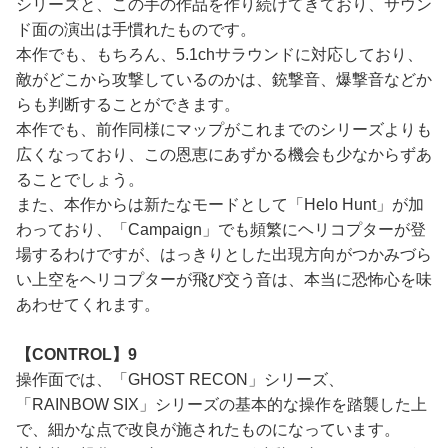
シリーズと、この手の作品を作り続けてきており、サウン
ド面の演出は手慣れたものです。
本作でも、もちろん、5.1chサラウンドに対応しており、
敵がどこから攻撃しているのかは、銃撃音、爆撃音などか
らも判断することができます。
本作でも、前作同様にマップがこれまでのシリーズよりも
広くなっており、この恩恵にあずかる機会も少なからずあ
ることでしょう。
また、本作からは新たなモードとして「Helo Hunt」が加
わっており、「Campaign」でも頻繁にヘリコプターが登
場するわけですが、はっきりとした出現方向がつかみづら
い上空をヘリコプターが飛び交う音は、本当に恐怖心を味
あわせてくれます。
【CONTROL】9
操作面では、「GHOST RECON」シリーズ、
「RAINBOW SIX」シリーズの基本的な操作を踏襲した上
で、細かな点で改良が施されたものになっています。