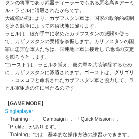
タンの将軍であり武器ディーラーでもある悪名高きアーミ
ル・ラヒルに暗殺されたからです。
大統領の死により、カザフスタン軍は、国家の政治的統制
を巡る競争によって内紛状態に陥ります。
ラヒルは、彼が手中に収めたカザフスタンの派閥を使っ
て、カザフスタンの実権を掌握します。カザフスタンの国
家に忠実な軍人たちは、国連地上軍に接近して地域の安定
を図ろうとします。
“ゴースト”は、ラヒルを捕え、彼の軍を武装解除するため
に、カザフスタンに派遣されます。ゴーストは、グリゴリ
ー・コスロフと命名されたカザフスタン軍と協力して、ラ
ヒル軍駆逐の任に当たるのです。
【GAME MODE】
Singleplayer
「Training」、「Campaign」、「Quick Mission」、
「Profile」があります。
「Training」では、基本的な操作方法の練習ができます。