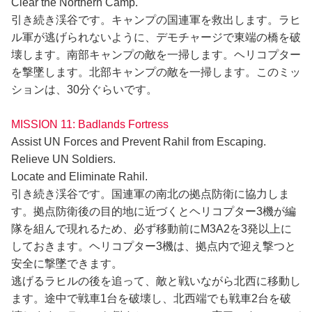
Clear the Northern Camp.
引き続き渓谷です。キャンプの国連軍を救出します。ラヒ
ル軍が逃げられないように、デモチャージで東端の橋を破
壊します。南部キャンプの敵を一掃します。ヘリコプター
を撃墜します。北部キャンプの敵を一掃します。このミッ
ションは、30分ぐらいです。
MISSION 11: Badlands Fortress
Assist UN Forces and Prevent Rahil from Escaping.
Relieve UN Soldiers.
Locate and Eliminate Rahil.
引き続き渓谷です。国連軍の南北の拠点防衛に協力しま
す。拠点防衛後の目的地に近づくとヘリコプター3機が編
隊を組んで現れるため、必ず移動前にM3A2を3発以上に
しておきます。ヘリコプター3機は、拠点内で迎え撃つと
安全に撃墜できます。
逃げるラヒルの後を追って、敵と戦いながら北西に移動し
ます。途中で戦車1台を破壊し、北西端でも戦車2台を破